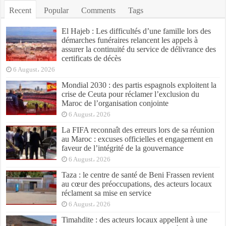
Recent
Popular
Comments
Tags
El Hajeb : Les difficultés d’une famille lors des
démarches funéraires relancent les appels à
assurer la continuité du service de délivrance des
certificats de décès
6 August، 2026
Mondial 2030 : des partis espagnols exploitent la
crise de Ceuta pour réclamer l’exclusion du
Maroc de l’organisation conjointe
6 August، 2026
La FIFA reconnaît des erreurs lors de sa réunion
au Maroc : excuses officielles et engagement en
faveur de l’intégrité de la gouvernance
6 August، 2026
Taza : le centre de santé de Beni Frassen revient
au cœur des préoccupations, des acteurs locaux
réclament sa mise en service
6 August، 2026
Timahdite : des acteurs locaux appellent à une