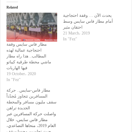
Related
يحدث الآن … وقفة احتجاجية
أمام مطار فاس سايس وسط
احتقان مثير
21 March، 2019
In "Fez"
مطار فاس سايس وقفة
احتجاجية عمالية لهذه
المطالب.. هذا راه مطار
ماشي محطة طرقية كيباتو
فيها الهاربات
19 October، 2020
In "Fez"
مطار فاس-سايس.. حركة
المسافرين تتجاوز مُجدّداً
سقف مليون مسافر والمحطة
الجديدة تراهن
واصلت حركة المسافرين عبر
مطار فاس سايس، خلال
العام 2019، منحاها التصاعدي،
حيث تجاوزت مجددا سقف