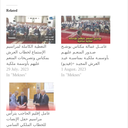
Related
عامــل عمالة مكناس يوشـح
التغطية الكاملة لمراسيم
صـدور المنعـم عليهـم
الإستماع لخطاب العرش
بأوسمـة ملكيـة بمناسبـة عيـد
بمكناس وتصريحات المنعم
العرش المجيـد +(فيديو)
عليهم بأوسمة ملكية
29 July، 2023
1 August، 2023
In "Meknes"
In "Meknes"
عامل إقليم الحاجب يترأس
مراسيم حفل الإنصات
للخطاب الملكي السامي