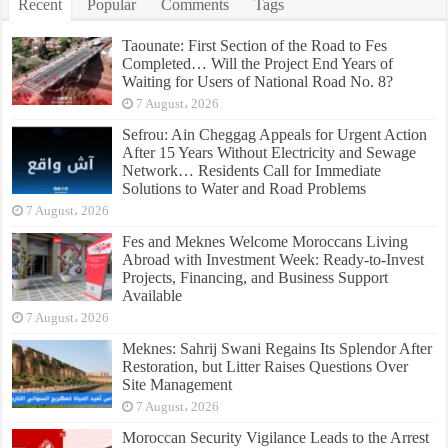
Recent
Popular
Comments
Tags
Taounate: First Section of the Road to Fes
Completed… Will the Project End Years of
Waiting for Users of National Road No. 8?
7 August، 2026
Sefrou: Ain Cheggag Appeals for Urgent Action
After 15 Years Without Electricity and Sewage
Network… Residents Call for Immediate
Solutions to Water and Road Problems
7 August، 2026
Fes and Meknes Welcome Moroccans Living
Abroad with Investment Week: Ready-to-Invest
Projects, Financing, and Business Support
Available
7 August، 2026
Meknes: Sahrij Swani Regains Its Splendor After
Restoration, but Litter Raises Questions Over
Site Management
7 August، 2026
Moroccan Security Vigilance Leads to the Arrest