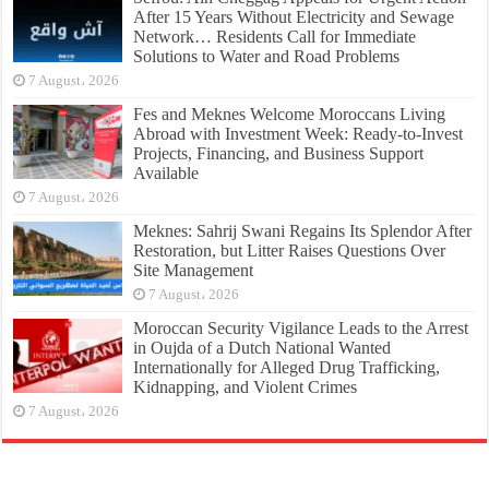
After 15 Years Without Electricity and Sewage
Network… Residents Call for Immediate
Solutions to Water and Road Problems
7 August، 2026
Fes and Meknes Welcome Moroccans Living
Abroad with Investment Week: Ready-to-Invest
Projects, Financing, and Business Support
Available
7 August، 2026
Meknes: Sahrij Swani Regains Its Splendor After
Restoration, but Litter Raises Questions Over
Site Management
7 August، 2026
Moroccan Security Vigilance Leads to the Arrest
in Oujda of a Dutch National Wanted
Internationally for Alleged Drug Trafficking,
Kidnapping, and Violent Crimes
7 August، 2026