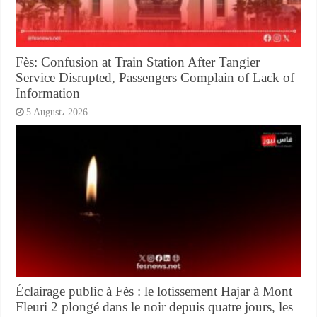
Fès: Confusion at Train Station After Tangier
Service Disrupted, Passengers Complain of Lack of
Information
5 August، 2026
Éclairage public à Fès : le lotissement Hajar à Mont
Fleuri 2 plongé dans le noir depuis quatre jours, les