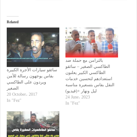
Related
بالتزامن مع حملة ضد
الطاكسي الصغير – سائقو
سائقو سيارات الأجرة الكبيرة
الطاكسي الكبير يعلنون
بفاس يوجهون رسالة للأمن
استعدادهم لتحسين خدمات
ويردون على الطاكسي
النقل بفاس بتسعيرة مناسبة
الصغير
ليل ونهار +(فيديو)
20 October، 2017
24 June، 2023
In "Fez"
In "Fez"