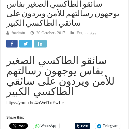
سائقو الطاكسي الصغير بفاس
يوجهون رسالتهم للأمن ويردون على
سائقي الطاكسي الكبير
fnadmin
20 October، 2017
Fez
,
مرئيات
سائقو الطاكسي الصغير
بفاس يوجهون رسالتهم
للأمن ويردون على سائقي
الطاكسي الكبير
https://youtu.be/4oWelTnEwLc
Share this:
WhatsApp
Telegram