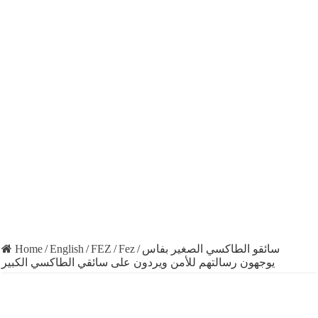
Home
/
English
/
FEZ
/
Fez
/
سائقو الطاكسي الصغير بفاس
يوجهون رسالتهم للأمن ويردون على سائقي الطاكسي الكبير