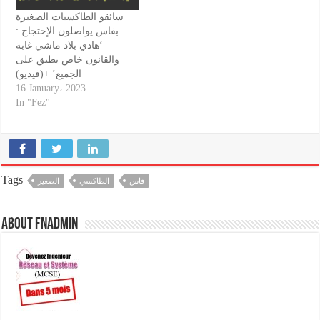
سائقو الطاكسيات الصغيرة
بفاس يواصلون الإحتجاج :
‘هادي بلاد ماشي غابة
والقانون خاص يطبق على
الجميع’ +(فيديو)
16 January، 2023
In "Fez"
Tags
فاس
الطاكسي
الصغير
About fnadmin