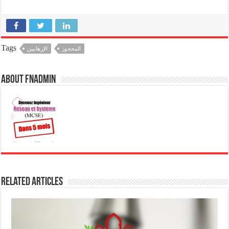
على مدخل ميناء طنجة
المتوسط، بمنطقة القصر
الصغير، على مستوى نقطة
"واد أليان الدالية"، حين تلقى
مكالمة هاتفية، ليعمد…
Tags
المحجوز
الإرهابيين
About fnadmin
Related Articles