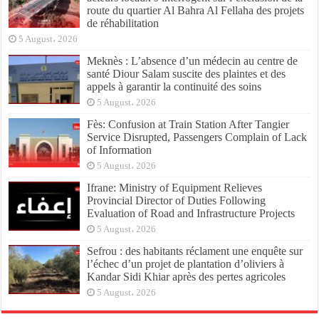
route du quartier Al Bahra Al Fellaha des projets
de réhabilitation
5 August، 2026
Meknès : L’absence d’un médecin au centre de
santé Diour Salam suscite des plaintes et des
appels à garantir la continuité des soins
5 August، 2026
Fès: Confusion at Train Station After Tangier
Service Disrupted, Passengers Complain of Lack
of Information
5 August، 2026
Ifrane: Ministry of Equipment Relieves
Provincial Director of Duties Following
Evaluation of Road and Infrastructure Projects
5 August، 2026
Sefrou : des habitants réclament une enquête sur
l’échec d’un projet de plantation d’oliviers à
Kandar Sidi Khiar après des pertes agricoles
5 August، 2026