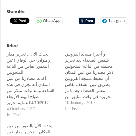
Share this:
WhatsApp
Telegram
Related
و أخيرا مسجد القرويين
يحدث الآن .. تحرير مدار
يتنفس الصعداء بعد تحرير
(رمبوان) حي الوفاق (عين
محيطه من الباعة المتجولين
السمن) بفاس من الباعة
ذكر مصدرنا من عين المكان
المتجولين
أن محيط مسجد القرويين
أكدت مصادرنا من عين
بطريق عين الشقف بفاس
المكان أنه تجري في هذه
تنفس الصعداء بعدما تم
الساعة ومنذ وقت مبكر من
تحريره في وقت سابق من
صباح اليوم الأربعاء
04/10/2017 عملية تحرير
نهار اليوم الخميس
10 January، 2019
المدار الطرقي وسط حي
4 October، 2017
10/10/2019 من جحافل الباعة
In "Fez"
الوفاق ، المعروف لدى
In "Fez"
المتجولين، و اللذين أصبحوا
قارين، ليس فقط على جنباته،
الساكنة بعين السمن ، تحريره
يحدث الآن بالصور من عين
بل و أيضا على مستوى
من الباعة الجائلين اللذين
المكان .. تحرير مدار عين
المدارة الطرقية المقابلة
أصبحوا قارين و نصبوا خيما أو