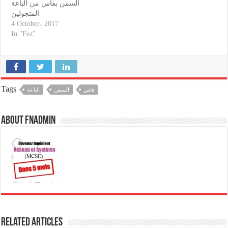
السمن بفاس من الباعة
لللمسجد. هذا وعاين
ما يشبه البيوتات منذ أمد بعيد
المتجولين
.…
مصدرنا…
4 October، 2017
In "Fez"
Tags
فاس
السمن
الباعة
About fnadmin
Related Articles