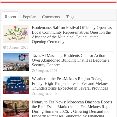
Recent
Popular
Comments
Tags
Boulemane: Saffron Festival Officially Opens as
Local Community Representatives Question the
Absence of the Municipal Council at the
Opening Ceremony
7 August، 2026
Taza: Al Massira 2 Residents Call for Action
Over Abandoned Building That Has Become a
Security Concern
7 August، 2026
Weather in the Fes-Meknes Region Today,
Friday: High Temperatures in Fes and Meknes,
Thunderstorms Expected in Several Provinces
7 August، 2026
Notary to Fes News: Moroccan Diaspora Boosts
the Real Estate Market in the Fes-Meknes Region
During Summer 2026… Growing Demand for
Property Purchases Supported by Financing