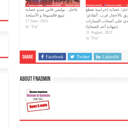
جل/ عصابة إجرامية تقطع
عاجل.. بوليس فاس شدو عصابة
يق بالأحجار قرب ‘أتقاداو
تتبيع فالسيوفا و الأسلحة
17 June، 2021
دي على أصحاب السيارات
In "Fez"
(شهادة أحد الضحايا)
31 August، 2021
In "Fez"
Facebook
Twitter
LinkedIn
Share
About fnadmin