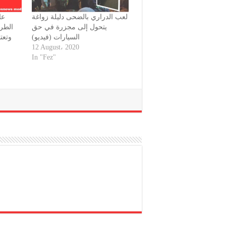
لعب الدراري بالضحى دليلة زواغة
عا
يتحول إلى مجزرة في حق
الطر’
السيارات (فيديو)
وتعت
12 August، 2020
In "Fez"