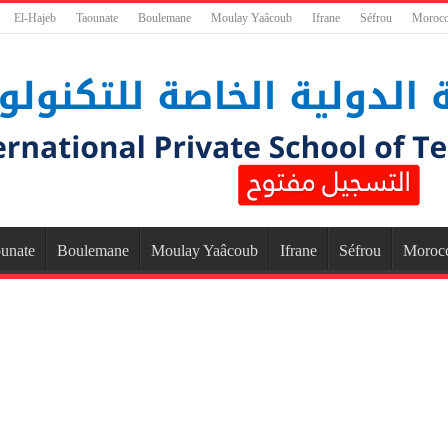
El-Hajeb
Taounate
Boulemane
Moulay Yaâcoub
Ifrane
Séfrou
Moroc
unate
Boulemane
Moulay Yaâcoub
Ifrane
Séfrou
Moroc