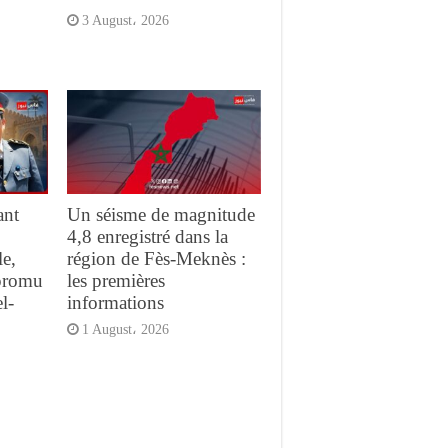
3 August، 2026
ant
Un séisme de magnitude
4,8 enregistré dans la
e,
région de Fès-Meknès :
promu
les premières
l-
informations
1 August، 2026