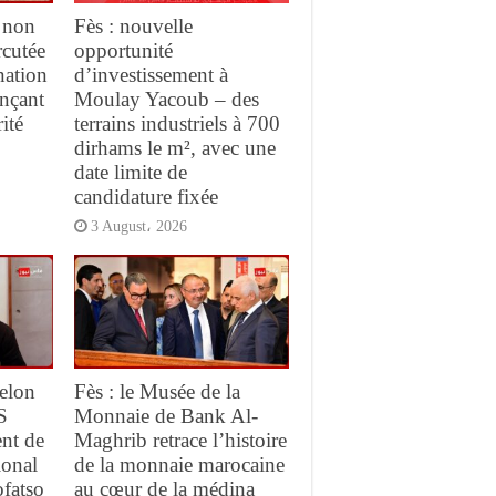
 non
Fès : nouvelle
rcutée
opportunité
nation
d’investissement à
ançant
Moulay Yacoub – des
ité
terrains industriels à 700
dirhams le m², avec une
date limite de
candidature fixée
3 August، 2026
elon
Fès : le Musée de la
S
Monnaie de Bank Al-
ent de
Maghrib retrace l’histoire
ional
de la monnaie marocaine
ofatso
au cœur de la médina