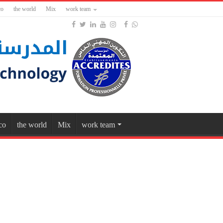
co
the world
Mix
work team
co
the world
Mix
work team