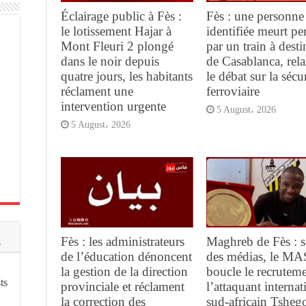
Éclairage public à Fès :
Fès : une personne
le lotissement Hajar à
identifiée meurt pe
Mont Fleuri 2 plongé
par un train à desti
dans le noir depuis
de Casablanca, rel
quatre jours, les habitants
le débat sur la sécur
réclament une
ferroviaire
intervention urgente
5 August، 2026
5 August، 2026
Fès : les administrateurs
Maghreb de Fès : s
s
de l’éducation dénoncent
des médias, le MA
la gestion de la direction
boucle le recrutem
ts
provinciale et réclament
l’attaquant internat
la correction des
sud-africain Tsheg