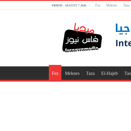
Fez
Meknes
Taza
FRIDAY , AUGUST 7 2026
Fez
Meknes
Taza
El-Hajeb
Tao