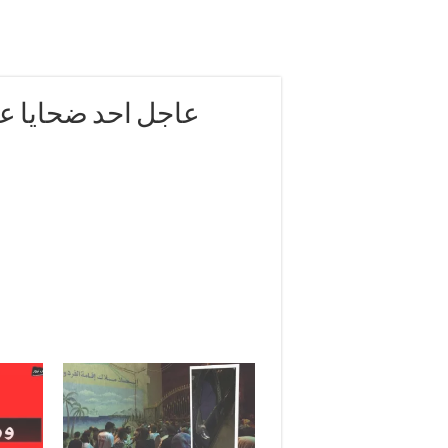
عاجل احد ضحايا عص