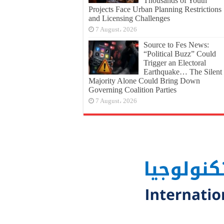
Thousands of Youth
Projects Face Urban Planning Restrictions
and Licensing Challenges
7 August، 2026
Source to Fes News:
“Political Buzz” Could
Trigger an Electoral
Earthquake… The Silent
Majority Alone Could Bring Down
Governing Coalition Parties
7 August، 2026