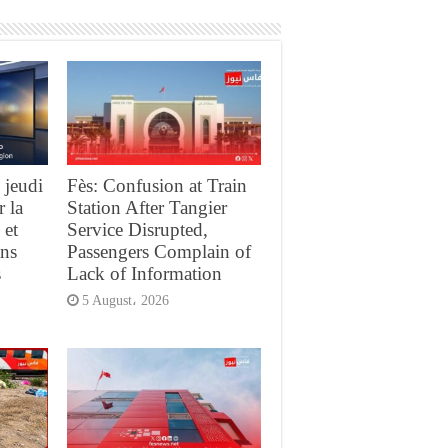
 jeudi
Fès: Confusion at Train
r la
Station After Tangier
 et
Service Disrupted,
ans
Passengers Complain of
s
Lack of Information
5 August، 2026