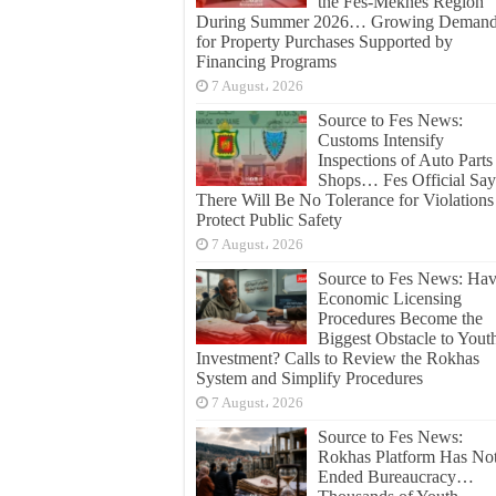
the Fes-Meknes Region
During Summer 2026… Growing Deman
for Property Purchases Supported by
Financing Programs
7 August، 2026
Source to Fes News:
Customs Intensify
Inspections of Auto Parts
Shops… Fes Official Say
There Will Be No Tolerance for Violations
Protect Public Safety
7 August، 2026
Source to Fes News: Ha
Economic Licensing
Procedures Become the
Biggest Obstacle to Yout
Investment? Calls to Review the Rokhas
System and Simplify Procedures
7 August، 2026
Source to Fes News:
Rokhas Platform Has No
Ended Bureaucracy…