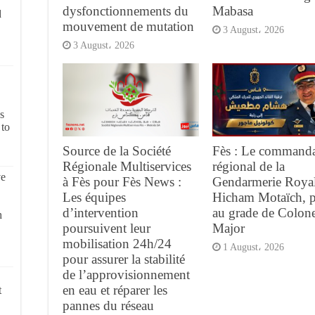
dysfonctionnements du
Mabasa
d
mouvement de mutation
3 August، 2026
3 August، 2026
s
 to
Source de la Société
Fès : Le command
Régionale Multiservices
régional de la
ve
à Fès pour Fès News :
Gendarmerie Royal
Les équipes
Hicham Motaïch, 
d’intervention
au grade de Colone
h
poursuivent leur
Major
mobilisation 24h/24
1 August، 2026
pour assurer la stabilité
de l’approvisionnement
en eau et réparer les
t
pannes du réseau