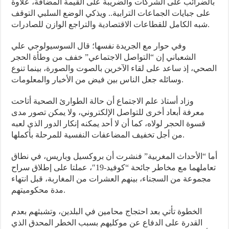
بالضرائب على الشركات والضريبة على القيمة المضافة، علاوة
على جبايات الجماعات الترابية.. ويذكي الوضع السلبي التوقف
شبه الكامل للقطاعات الاقتصادية والتراجع الوازن للصادرات.
وفي حوار مع الجريدة نفسها؛ قال السوسيولوجي علي
الشعباني إن “التواصل الاجتماعي” خفف من وطأة الحجر
الصحي، إذ ساعد على لقاء الآخرين بالصوت والصورة، بينما تنوع
وسائله جعل الناس بين فيض من الأخبار والمعلومات.
وزاد أستاذ علم الاجتماع أن حالة الطوارئ الصحية أتاحت
معرفة أبعاد أخرى للتواصل الإلكتروني، ولا يمكن تصور مدى
قسوة الحجر لولاه، كما أن لا أحد يمكنه إنكار الدور الذي لعبه
من أجل تخفيف المضاعفات النفسية للمرحلة بأكملها.
أما “الأحداث المغربية” فنشرت أن بروكسيل وباريس، في نطاق
تعاملهما مع مخاطر جائحة “كوفيد-19″، عملتا على إطلاق سراح
مجموعة من السجناء، بينهم العشرات من المغاربة، قبل انتهاء
مدة محكوميتهم.
الخطوة تأتي بعد احتجاج محامين في البلدين، وتشبثهم بعدم
القدرة على الدفاع عن موكليهم بسبب الخطر المحدق الذي