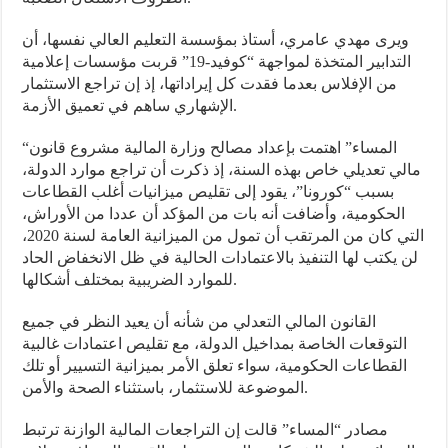
ويرى مهدي عامري، أستاذ بمؤسسة التعليم العالي نفسها، أن
التدابير المتخذة لمواجهة “كوفيد-19” قربت مؤسسات إعلامية
من الإفلاس بعدما فقدت كل إيراداتها، إذ إن تراجع الاستثمار
الإشهاري ساهم في تعميق الأزمة.
“المساء” اهتمت بإعداد مصالح وزارة المالية مشروع قانون
مالي تعديلي خاص بهذه السنة، إذ ذكرت أن تراجع موارد الدولة،
بسبب “كورونا”، يقود إلى تقليص ميزانيات أغلب القطاعات
الحكومية، وأضافت أنه بات من المؤكد أن عددا من الأوراش،
التي كان من المرتقب أن تمول من الميزانية العامة لسنة 2020،
لن يكتب لها التنفيذ بالاعتمادات الحالية في ظل الانخفاض الحاد
للموارد الضريبية بمختلف أشكالها.
القانون المالي التعدلي من شأنه أن يعيد النظر في جميع
التوقعات الخاصة بمداخيل الدولة، مع تقليص اعتمادات غالبية
القطاعات الحكومية، سواء تعلق الأمر بميزانية التسيير أو تلك
الموضوعة للاستثمار، باستثناء الصحة والأمن.
مصادر “المساء” قالت إن التراجعات المالية الوازنة ترتبط