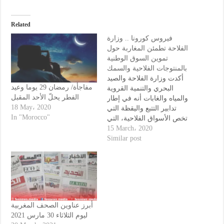
Related
فيروس كورونا .. وزارة
الفلاحة تطمئن المغاربة حول
تموين السوق الوطنية
بالمنتوجات الفلاحية والسمك
أكدت وزارة الفلاحة والصيد
مفاجأة/ رمضان 29 يوما وعيد
البحري والتنمية القروية
الفطر يحلّ الأحد المقبل
والمياه والغابات أنه في إطار
18 May، 2020
تدابير التتبع واليقظة التي
In "Morocco"
تخص الأسواق الفلاحية، التي
باشرتها الوزارة بالتنسيق مع
15 March، 2020
المهنيين، وبالنظر إلى السياق
Similar post
الصحي الدولي والوطني الذي
اتسمت به أزمة كوفيد-19،
فإنها تشير إلى "عدم وجود أي
انقطاع في الإنتاج وتؤكد على
السير العادي والمنتظم…
أبرز عناوين الصحف المغربية
ليوم الثلاثاء 30 مارس 2021