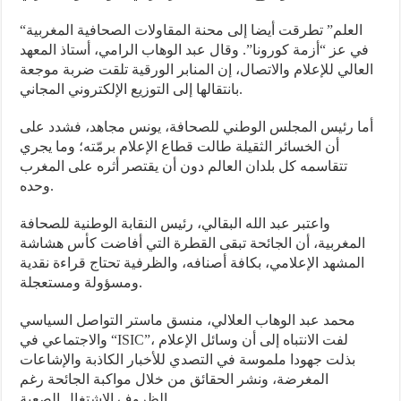
“العلم” تطرقت أيضا إلى محنة المقاولات الصحافية المغربية
في عز “أزمة كورونا”. وقال عبد الوهاب الرامي، أستاذ المعهد
العالي للإعلام والاتصال، إن المنابر الورقية تلقت ضربة موجعة
بانتقالها إلى التوزيع الإلكتروني المجاني.
أما رئيس المجلس الوطني للصحافة، يونس مجاهد، فشدد على
أن الخسائر الثقيلة طالت قطاع الإعلام برمّته؛ وما يجري
تتقاسمه كل بلدان العالم دون أن يقتصر أثره على المغرب
وحده.
واعتبر عبد الله البقالي، رئيس النقابة الوطنية للصحافة
المغربية، أن الجائحة تبقى القطرة التي أفاضت كأس هشاشة
المشهد الإعلامي، بكافة أصنافه، والظرفية تحتاج قراءة نقدية
ومسؤولة ومستعجلة.
محمد عبد الوهاب العلالي، منسق ماستر التواصل السياسي
والاجتماعي في “ISIC”، لفت الانتباه إلى أن وسائل الإعلام
بذلت جهودا ملموسة في التصدي للأخبار الكاذبة والإشاعات
المغرضة، ونشر الحقائق من خلال مواكبة الجائحة رغم
الظروف الاشتغال الصعبة.