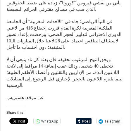
يأتي من تفشي فيروس “كورونا”، زيادة على ضغط الحقوقيين
الذي صب في مصالح مقترفي الجرائم البسيطة.
في النبأ الرياضي؛ جاء في “الأحداث المغربية” أن الجامعة
الملكية المغربية لكرة القدم قررت إخضاع 416 من لاعبي
الدوري الاحترافي لتدابير الحجر الصحي، ورخصت بإعداد تصور
لاستئناف التنافس اعتمادا على 26 لاعبا خلال المباريات الـ10
المتبقية؛ دون احتساب ما تأجل.
ووفق النهج المرغوب تحقيقه فإن بعثة كل ناد ينبغي أن لا
تتخطى 40 شخصا، وذلك عقب إضافة 14 مرافقا إلى لائحة
اللاعبين الـ26، من الإداريين والتقنيين وأعضاء الأطقم الطبية؛
بينما يلتزم اللاعبون بالحجر الإجباري قبل الرجوع إلى المقابلات
الرسمية.
عن موقع: هسبريس
Share this:
WhatsApp
Telegram