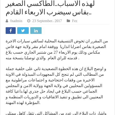
لهذه الاسباب..الطاكسي الصغير
بفاس سيضرب الاربعاء القادم..
fnadmin
23 September، 2017
Fez
من المقرر ان تخوض التنسيقية المحلية لسائقي سيارات الاجرة
الصغيرة بفاس اضرابا انذاريا ووقفة امام مقر ولاية جهة فاس
مكناس وذلك يوم الاربعاء 27 من شتنبر الجاري حسب بلاغ
قدمته للراي العام والذي توصلنا بنسخة منه.
و اوضح البلاغ ان هذه الخطوة التصعيدية تاتي على خلفية جملة
من المطالب التي لم تنجح كل المجهودات المبذولة في الاونة
الاخيرة من وقفات احتجاجية و اجتماعات مراطونية مع
المسؤولين المحليين في ولاية الجهة وولاية الامن و المجلس
الجماعي حسب البلاغ في ايجاد حل جذري لها.داعيا كافة
المعنيين الى تطبيق و تنفيذ الاتفاقيات و الدوريات المنظمة و
المؤطرة لهذه المهنة.
واشار ذات البلاغ الى عدد من المشاكل التي تثقل كاهل ممثلي