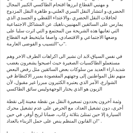
و مهنيي القطاع ابرزها اقتحام الطاكسي الكبير المجال
الحضري،و انتشار النقل السري العلني،و ظاهرة النقل المزدوج
لحافلات النقل الحضري ،والاعتداء اللفظي و الجسدي الذي
يمارس على السائقين المهنيين،ناهيك عن المشاكل الاجتماعية
التي تعانيها هذه الشريحة من المجتمع و التي اثرت سلبا على
وضعها الاجتماعي و الاقتصادي، واصفا مايتخبط فيه القطاع
ب”التسيب و الفوضى العارمة”.
في نفس السياق،لابد ان نشير الى اكراهات الطرف الاخر وهم
مستعملو الطاكسيات الصغيرة حيث اصبحوا يشعرون بغضب
شديد،ازاء العديد من سلوكات بعض السائقين مثل رفض البعض
منهم نقل المواطنين إلى وجهتهم المقصودة بمبرر الاكتظاظ في
الشوارع، الأمر الذي يعتبره الكثيرون مبررا غير مقبول، لأن
الزبون هو الذي يختار الوجهةوليس سائق الطاكسي
وثمة آخرون يحددون تسعيرة النقل من نقطة معينة إلى نقطة
أخرى، دون تشغيل العداد، مع الحرص على عدم تشغيل محرك
السيارة إلا حين تمتلئ بثلاثة ركاب، ضمانا لربح أوفر، في حين
ان القانون المنظم ينص على حمل الزبناء بالعداد” .