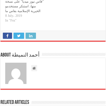
"فاس نيوز ميديا" على نسخة
منها، استنكر مستخدمو
الخيرية الإسلامية بفاس ما
اعتبروه تصرفات غير مقبولة
8 July، 2019
لإحدى النقابيات من زميلاتهم،
In "Fez"
عن نقابة الاتحاد العام
للشغالين بالمغرب، معتبرين
أنها تقوم ب "تصفية حسابات
شخصية ضد زميلاتها وزملائها
وخلق البلبلة والتحريض على
عرقلة…
About أحمد النميطة
Related Articles