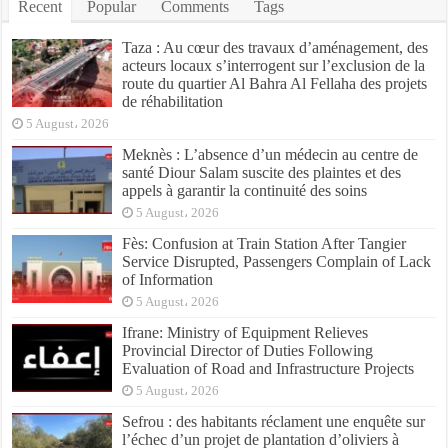
Recent
Popular
Comments
Tags
Taza : Au cœur des travaux d’aménagement, des
acteurs locaux s’interrogent sur l’exclusion de la
route du quartier Al Bahra Al Fellaha des projets
de réhabilitation
5 August، 2026
Meknès : L’absence d’un médecin au centre de
santé Diour Salam suscite des plaintes et des
appels à garantir la continuité des soins
5 August، 2026
Fès: Confusion at Train Station After Tangier
Service Disrupted, Passengers Complain of Lack
of Information
5 August، 2026
Ifrane: Ministry of Equipment Relieves
Provincial Director of Duties Following
Evaluation of Road and Infrastructure Projects
5 August، 2026
Sefrou : des habitants réclament une enquête sur
l’échec d’un projet de plantation d’oliviers à