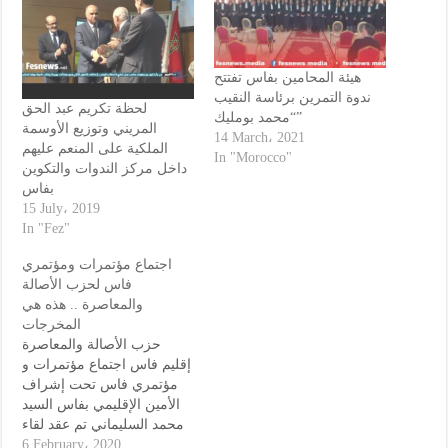
هيئة المحامين بفاس تفتتح
ندوة التمرين برئاسة النقيب
لحظة تكريم عبد الحق
“محمد بومليك”
المريني وتوزيع الأوسمة
14 March، 2021
الملكية على المنعم عليهم
In "Morocco"
داخل مركز الندوات والتكوين
بفاس
15 July، 2019
In "Fez"
اجتماع مؤتمرات ومؤتمري
فاس لحزب الأصالة
والمعاصرة .. هذه هي
المخرجات
حزب الأصالة والمعاصرة
إقليم فاس اجتماع مؤتمرات و
مؤتمري فاس تحت إشراف
الأمين الإقليمي بفاس السيد
محمد السليماني تم عقد لقاء
تنظيمي جمع المؤتمرين و
6 February، 2020