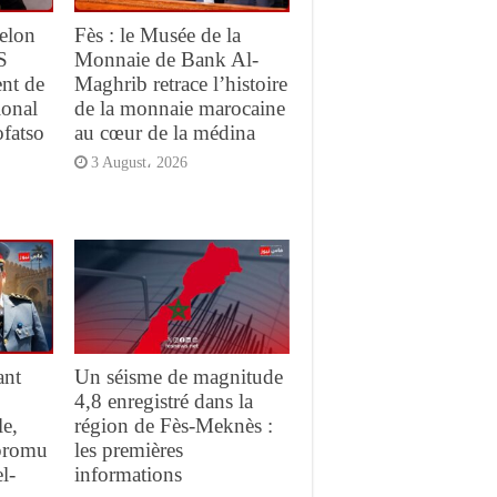
elon
Fès : le Musée de la
S
Monnaie de Bank Al-
ent de
Maghrib retrace l’histoire
ional
de la monnaie marocaine
ofatso
au cœur de la médina
3 August، 2026
ant
Un séisme de magnitude
4,8 enregistré dans la
e,
région de Fès-Meknès :
promu
les premières
l-
informations