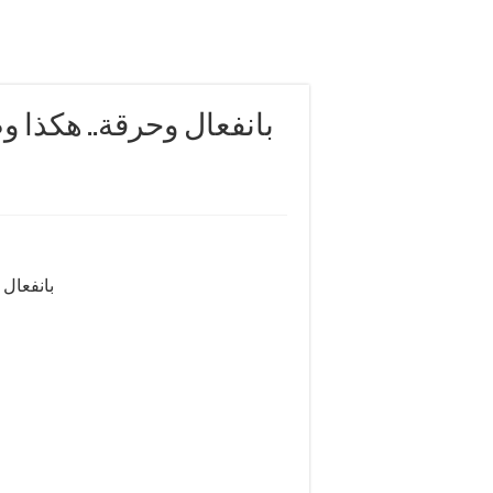
بانفعال وحرقة.. هكذا 
بانفعال