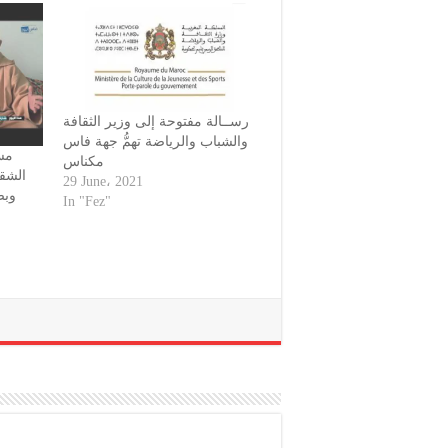
رســالة مفتوحة إلى وزير الثقافة
والشباب والرياضة تهمُّ جهة فاس
مس
مكناس
الشقف
29 June، 2021
وبص
In "Fez"