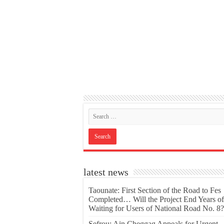
latest news
Taounate: First Section of the Road to Fes
Completed… Will the Project End Years of
Waiting for Users of National Road No. 8?
Sefrou: Ain Cheggag Appeals for Urgent