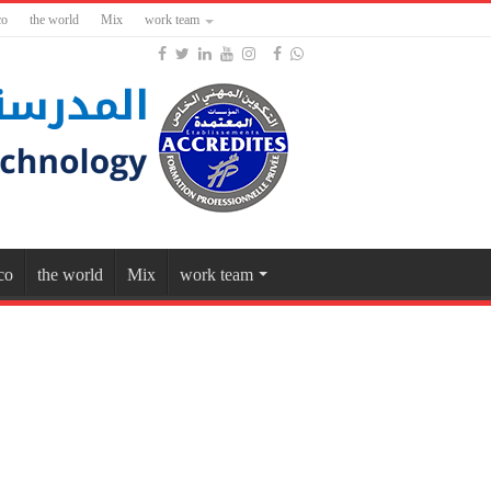
co
the world
Mix
work team
co
the world
Mix
work team