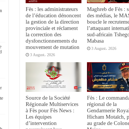
Fès : les administrateurs
Maghreb de Fès : s
on
de l’éducation dénoncent
des médias, le MA
la gestion de la direction
boucle le recrutem
provinciale et réclament
l’attaquant internat
la correction des
sud-africain Tsheg
dysfonctionnements du
Mabasa
mouvement de mutation
e
3 August، 2026
d
3 August، 2026
r
Source de la Société
Fès : Le command
te
Régionale Multiservices
régional de la
à Fès pour Fès News :
Gendarmerie Royal
Les équipes
Hicham Motaïch, 
d’intervention
au grade de Colone
ch