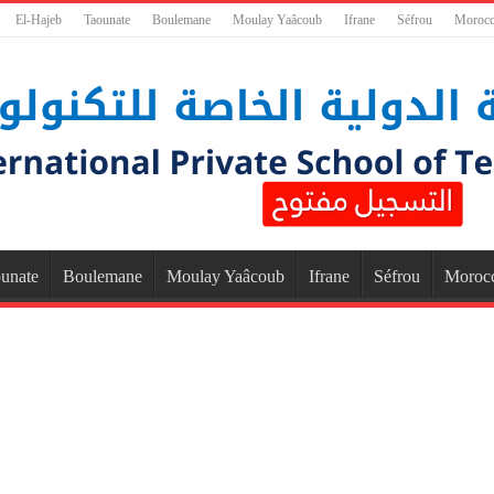
El-Hajeb
Taounate
Boulemane
Moulay Yaâcoub
Ifrane
Séfrou
Moroc
unate
Boulemane
Moulay Yaâcoub
Ifrane
Séfrou
Moroc