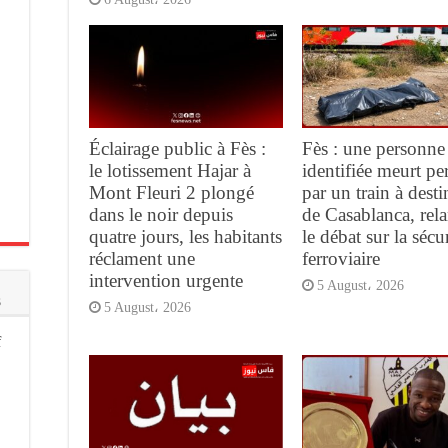
Éclairage public à Fès :
Fès : une personne
le lotissement Hajar à
identifiée meurt pe
Mont Fleuri 2 plongé
par un train à desti
dans le noir depuis
de Casablanca, rel
quatre jours, les habitants
le débat sur la sécur
réclament une
ferroviaire
intervention urgente
5 August، 2026
s
5 August، 2026
f