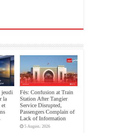
 jeudi
Fès: Confusion at Train
r la
Station After Tangier
 et
Service Disrupted,
ans
Passengers Complain of
s
Lack of Information
5 August، 2026