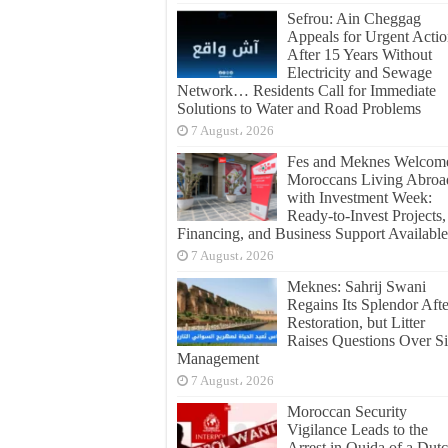
Sefrou: Ain Cheggag
Appeals for Urgent Acti
After 15 Years Without
Electricity and Sewage
Network… Residents Call for Immediate
Solutions to Water and Road Problems
7 August، 2026
Fes and Meknes Welcom
Moroccans Living Abroa
with Investment Week:
Ready-to-Invest Projects,
Financing, and Business Support Available
7 August، 2026
Meknes: Sahrij Swani
Regains Its Splendor Afte
Restoration, but Litter
Raises Questions Over Si
Management
7 August، 2026
Moroccan Security
Vigilance Leads to the
Arrest in Oujda of a Dut