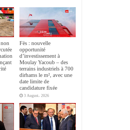
 non
Fès : nouvelle
rcutée
opportunité
nation
d’investissement à
ançant
Moulay Yacoub – des
ité
terrains industriels à 700
dirhams le m², avec une
date limite de
candidature fixée
3 August، 2026