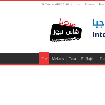
Fez
Meknes
Taza
FRIDAY , AUGUST 7 2026
Fez
Meknes
Taza
El-Hajeb
Tao