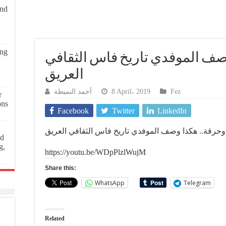
and
ing
وصف الموفدي تاريخ فاس الثقافي
العريق
أحمد النميطة
8 April، 2019
Fez
r
ons
Facebook
Twitter
LinkedIn
 وحرقة.. هكذا وصف الموفدي تاريخ فاس الثقافي العريق
ed
g,
https://youtu.be/WDpPlzlWujM
Share this:
WhatsApp
Telegram
Related