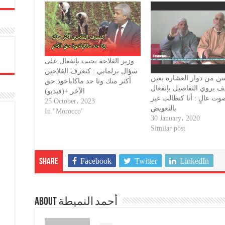
وزير الفلاحة يجيب بإنفعال على
سؤال برلماني : كنعرف الفلاحين
ن من دوار العشارة بعين
أكثر منك وتا حد ماكاياخوذ حق
 يروي التفاصيل بإنفعال
الآخر +(فيديو)
وت عالٍ : أنا كنطالب غير
25 October، 2023
بالتعويض
In "Morocco"
30 January، 2020
Similar post
Facebook
Twitter
LinkedIn
Share
About أحمد النميطة