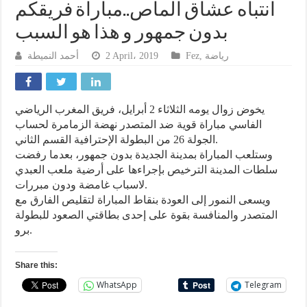
انتباه عشاق الماص..مباراة فريقكم
بدون جمهور و هذا هو السبب
أحمد النميطة
2 April، 2019
Fez
,
رياضة
يخوض زوال يومه الثلاثاء 2 أبرايل، فريق المغرب الرياضي
الفاسي مباراة قوية ضد المتصدر نهضة الزمامرة لحساب
الجولة 26 من البطولة الإحترافية القسم الثاني.
وستلعب المباراة بمدينة الجديدة بدون جمهور، بعدما رفضت
سلطات المدينة الترخيص بإجراءها على أرضية ملعب العبدي
لاسباب غامضة ودون مبررات.
ويسعى النمور إلى العودة بنقاط المباراة لتقليص الفارق مع
المتصدر والمنافسة بقوة على إحدى بطاقتي الصعود للبطولة
برو.
Share this:
WhatsApp
Telegram