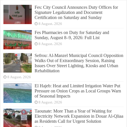
Fes: City Council Announces Duty Offices for
Signature Legalization and Document
Certification on Saturday and Sunday
8 August، 2026
Fes Pharmacies on Duty for Saturday and
Sunday, August 8–9, 2026: Full List
8 August، 2026
Sefrou: Al-Manzel Municipal Council Opposition
Walks Out of Extraordinary Session, Raising
Issues Over Street Lighting, Kiosks and Urban
Rehabilitation
8 August، 2026
El Hajeb: Heat and Limited Irrigation Water Put
Pressure on Onion Crops as Local Groups Warn
of Seasonal Impacts
8 August، 2026
Taounate: More Than a Year of Waiting for
Electricity Network Expansion in Douar Al-Qliaa
as Residents Call for Urgent Solution