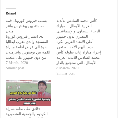
Related
كأس محمد السادس للأندية
بسبب فيروس كورونا.. قمة
العربية الأبطال .. مباراة
صامتة بين يوفنتوس وانتر
الرجاء البيضاوي والإسماعيلي
ميلان
المصري بدون جمهور
ادى انتشار فيروس كورونا
أعلن الاتحاد العربي لكرة
المستجد والذي ضرب ايطاليا
القدم اليوم الأحد أنه تقرر
بقوة الى فرض اقامة مباراة
إجراء مباراة إياب بطولة كأس
القمة بين يوفنتوس وانترميلان
محمد السادس للأندية العربية
من دون جمهور على ملعب
اليانز ارينا ضمن المرحلة
7 March، 2020
الأبطال، التي ستجمع بالدار
السادسة والعشرين من
Similar post
البيضاء يوم الاحد المقبل بين
8 March، 2020
بطولة ايطاليا لكرة القدم.
فريقي الرجاء البيضاوي
Similar post
والاسماعيلي المصري من
وكانت المباراة مقررا اصلا
دون جمهور. وذكر الاتحاد في
الاسبوع الماضي لكنها لم تقم
بيان أن هذا القرار “يأتي في
في موعدها قبل ان يعلن
إطار الحرص على سلامة
الاتحاد الايطالي اقامتها…
الجماهير في…
دقائق على بداية مباراة
الكوديم والجمعية المنصورية