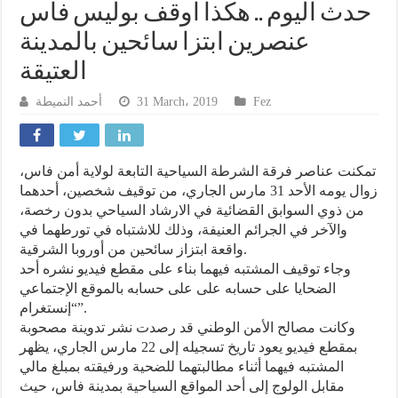
حدث اليوم .. هكذا اوقف بوليس فاس
عنصرين ابتزا سائحين بالمدينة
العتيقة
أحمد النميطة
31 March، 2019
Fez
تمكنت عناصر فرقة الشرطة السياحية التابعة لولاية أمن فاس،
زوال يومه الأحد 31 مارس الجاري، من توقيف شخصين، أحدهما
من ذوي السوابق القضائية في الارشاد السياحي بدون رخصة،
والآخر في الجرائم العنيفة، وذلك للاشتباه في تورطهما في
واقعة ابتزاز سائحين من أوروبا الشرقية.
وجاء توقيف المشتبه فيهما بناء على مقطع فيديو نشره أحد
الضحايا على حسابه على على حسابه بالموقع الإجتماعي
“إنستغرام”.
وكانت مصالح الأمن الوطني قد رصدت نشر تدوينة مصحوبة
بمقطع فيديو يعود تاريخ تسجيله إلى 22 مارس الجاري، يظهر
المشتبه فيهما أثناء مطالبتهما للضحية ورفيقته بمبلغ مالي
مقابل الولوج إلى أحد المواقع السياحية بمدينة فاس، حيث