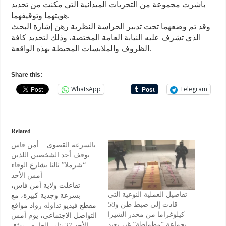
باشرت مجموعة من التحريات الميدانية التي مكنت من تحديد
هويتهما وتوقيفهما.
وقد تم وضعهما تحت تدبير الحراسة النظرية رهن إشارة البحث
الذي تشرف عليه النيابة العامة المختصة، وذلك لتحديد كافة
الظروف والملابسات المحيطة بهذه الواقعة.
Share this:
WhatsApp
Telegram
Related
بالسرعة القصوى .. أمن فاس
يوقف أحد الشخصين اللذين
“شرملا” ثالثا بشارع الوفاء
أمس الأحد
تفاعلت ولاية أمن فاس،
تفاصيل العملية النوعية التي
بسرعة وجدية كبيرة، مع
قادت إلى ضبط طن و58
مقطع فيديو تداوله رواد مواقع
كيلوغراما من مخدر الشيرا
التواصل الاجتماعي، يوم أمس
بجماعة “مطماطة” غير بعيد
الأحد 27 يناير الجاري، يوثق