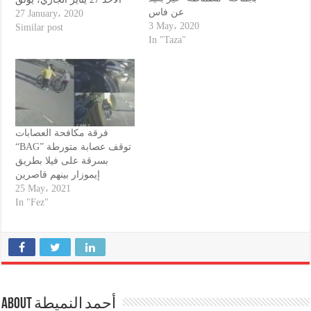
عن فاس
لواقعة قيام شخصين بتعريض
27 January، 2020
3 May، 2020
ضحية للضرب والجرح
Similar post
In "Taza"
باستعمال السلاح الأبيض
بالشارع العام. وقد أوضحت
إجراءات البحث المنجزة أن
هذه الواقعة جرت خلال
الساعات الأولى من صباح
أمس الأحد…
فرقة مكافحة العصابات
“BAG” توقف عصابة متورطة
بسرقة على فيلا بطريق
إيموزار بينهم قاصرين
25 May، 2021
In "Fez"
About أحمد النميطة