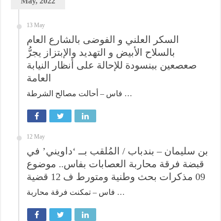
May, 2022
13 May
السكر العلني و الفوضى بالشارع العام
بالسلاح الأبيض و التهديد والإبتزاز يجرُّ
صعصعين ببنسودة للإحالة على أنظار النيابة
العامة
فاس – أحالت مصالح الشرطة …
12 May
بن سليمان – بندباب / المُلقب بــ ‘داويني’ في
قبضة فرقة محاربة العصابات بفاس.. موضوع
09 مذكرات بحث وطنية ومتورط ف 12 قضية
فاس – تمكنت فرقة محاربة …