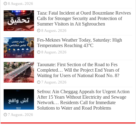
8 August، 2026
Taza: Fatal Incident at Oued Bouzmlane Revives
Calls for Stronger Security and Protection of
Summer Visitors in Ait Sghrouchen
8 August، 2026
Fes-Meknes Weather Today, Saturday: High
Temperatures Reaching 43°C
8 August، 2026
Taounate: First Section of the Road to Fes
Completed… Will the Project End Years of
Waiting for Users of National Road No. 8?
7 August، 2026
Sefrou: Ain Cheggag Appeals for Urgent Action
After 15 Years Without Electricity and Sewage
Network… Residents Call for Immediate
Solutions to Water and Road Problems
7 August، 2026