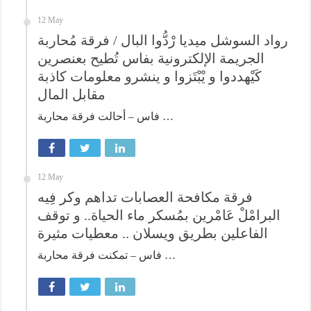
12 May
رواد السوشل ميديا رْدُّوا البال / فرقة مُحاربة
الجريمة الإلكترونية بفاس تُطيح بعنصرين
كَيْهددوا و يْبْتَزوا و ينشرو معلومات كاذبة
مقابل المال
فاس – أحالت فرقة محاربة …
12 May
فرقة مكافحة العصابات تداهم وكر فِيه
البرامْلْ عَامْرين بمُسكر ماء الحياة.. و توقف
الفاعلين بطريق ويسلان .. معطيات مثيرة
فاس – تمكنت فرقة محاربة …