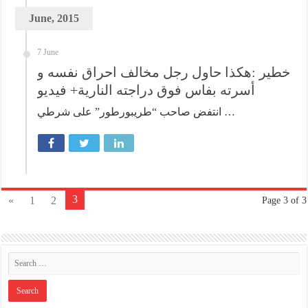
June, 2015
7 June
خطير :هكذا حاول رجل مخالف احراق نفسه و
أسرته بفاس فوق دراجته النارية+ فيديو
انتفض صاحب “طريبورطور” على شرطي …
3
«
1
2
Page 3 of 3