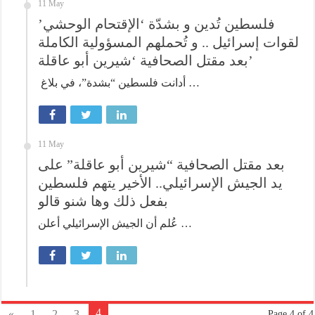
11 May
فلسطين تُدين و بشدّة ‘الإقتحام الوحشي’
لقوات إسرائيل .. و تُحملهم المسؤولية الكاملة
بعد مقتل الصحافية ‘شيرين أبو عاقلة’
أدانت فلسطين “بشدة”، في بلاغ …
11 May
بعد مقتل الصحافية “شيرين أبو عاقلة” على
يد الجيش الإسرائيلي.. الأخير يتهم فلسطين
بفعل ذلك وها شنو قالو
عُلم أن الجيش الإسرائيلي أعلن …
4
«
1
2
3
Page 4 of 4