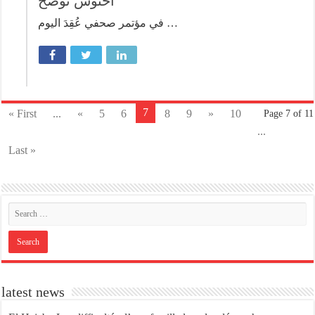
أخنوش توضح
في مؤتمر صحفي عُقِدَ اليوم …
7
« First
...
«
5
6
8
9
»
10
Page 7 of 11
...
Last »
latest news