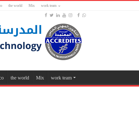
co
the world
Mix
work team
co
the world
Mix
work team