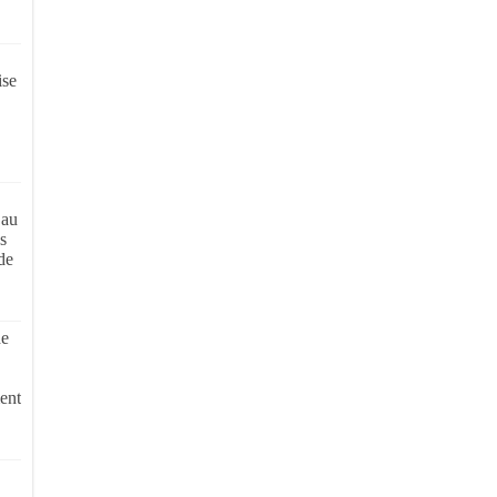
ise
 au
s
de
de
ent