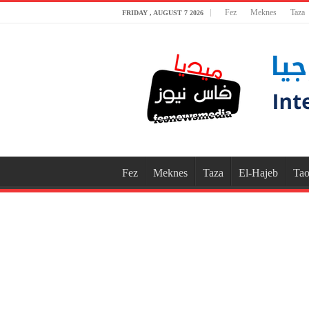
Fez
Meknes
Taza
FRIDAY , AUGUST 7 2026
Fez
Meknes
Taza
El-Hajeb
Tao