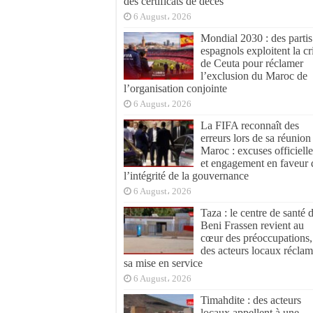
des certificats de décès
6 August، 2026
Mondial 2030 : des partis
espagnols exploitent la cr
de Ceuta pour réclamer
l’exclusion du Maroc de
l’organisation conjointe
6 August، 2026
La FIFA reconnaît des
erreurs lors de sa réunion
Maroc : excuses officielle
et engagement en faveur 
l’intégrité de la gouvernance
6 August، 2026
Taza : le centre de santé 
Beni Frassen revient au
cœur des préoccupations,
des acteurs locaux réclam
sa mise en service
6 August، 2026
Timahdite : des acteurs
locaux appellent à une