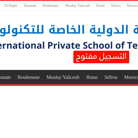
El-Hajeb
Taounate
Boulemane
Moulay Yaâcoub
Ifrane
Séfrou
Moroc
unate
Boulemane
Moulay Yaâcoub
Ifrane
Séfrou
Moroc