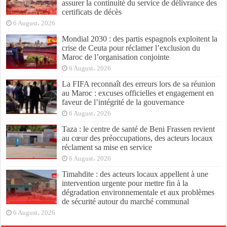
assurer la continuité du service de délivrance des
certificats de décès
6 August، 2026
Mondial 2030 : des partis espagnols exploitent la
crise de Ceuta pour réclamer l’exclusion du
Maroc de l’organisation conjointe
6 August، 2026
La FIFA reconnaît des erreurs lors de sa réunion
au Maroc : excuses officielles et engagement en
faveur de l’intégrité de la gouvernance
6 August، 2026
Taza : le centre de santé de Beni Frassen revient
au cœur des préoccupations, des acteurs locaux
réclament sa mise en service
6 August، 2026
Timahdite : des acteurs locaux appellent à une
intervention urgente pour mettre fin à la
dégradation environnementale et aux problèmes
de sécurité autour du marché communal
6 August، 2026