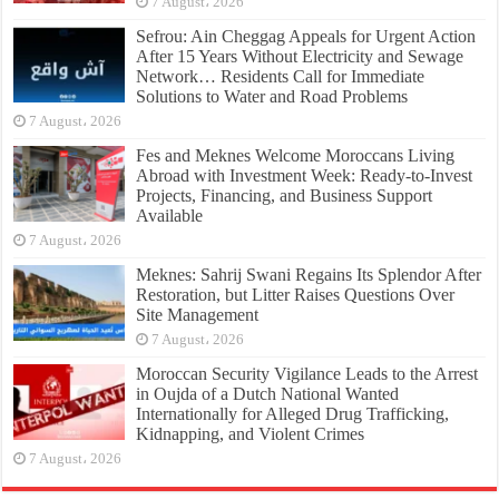
7 August، 2026
Sefrou: Ain Cheggag Appeals for Urgent Action
After 15 Years Without Electricity and Sewage
Network… Residents Call for Immediate
Solutions to Water and Road Problems
7 August، 2026
Fes and Meknes Welcome Moroccans Living
Abroad with Investment Week: Ready-to-Invest
Projects, Financing, and Business Support
Available
7 August، 2026
Meknes: Sahrij Swani Regains Its Splendor After
Restoration, but Litter Raises Questions Over
Site Management
7 August، 2026
Moroccan Security Vigilance Leads to the Arrest
in Oujda of a Dutch National Wanted
Internationally for Alleged Drug Trafficking,
Kidnapping, and Violent Crimes
7 August، 2026