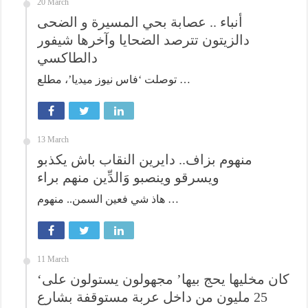
20 March
أنباء .. عصابة بحي المسيرة و الضحى
دالزيتون تترصد الضحايا وآخرها شيفور
دالطاكسي
توصلت ‘فاس نيوز ميديا’، مطلع …
13 March
منهوم بزاف.. دايرين النقاب باش يكذبو
ويسرقو وينصبو وَالدِّين منهم براء
هاذ شي فعين السمن.. منهوم …
11 March
‘كان مخليها يحج بيها’ مجهولون يستولون على
25 مليون من داخل عربة مستوقفة بشارع