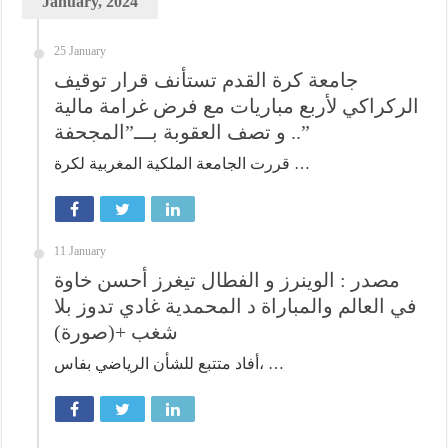
January, 2024
25 January
جامعة كرة القدم تستأنف قرار توقيف
الركراكي لأربع مباريات مع فرض غرامة مالية
.. و تصف العقوبة بـــ”المجحفة”
قررت الجامعة الملكية المغربية لكرة …
11 January
مصدر : الوينرز و الفطال تيغرز أحسن خاوة
في العالم والمباراة د المحمدية غادي تدوز بلا
شغب +(صورة)
أفاد متتبع للشأن الرياضي بفاس، …