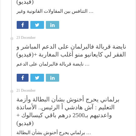
(فيديو)
التنافس بين المقاولات القانونية وغير …
23 December
نايضة قربالة فالبرلمان على الدعم المباشر و
الفقر لي كايعانيو منو أغلب المغاربة +(فيديو)
نايضة قربالة فالبرلمان على الدعم …
21 December
برلماني يحرج أخنوش بشأن البطالة وأزمة
التعليم : آش هادشي أ الرئيس.. الأساتذة
واعدتيهم بـ2500 درهم باقي كيسالوك +
(فيديو)
برلماني يحرج أخنوش بشأن البطالة …