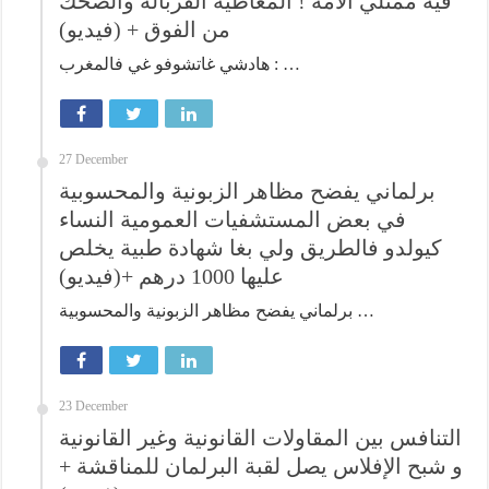
فيه ممثلي الأمة ! المعاطية القربالة والضحك
من الفوق + (فيديو)
هادشي غاتشوفو غي فالمغرب : …
27 December
برلماني يفضح مظاهر الزبونية والمحسوبية
في بعض المستشفيات العمومية النساء
كيولدو فالطريق ولي بغا شهادة طبية يخلص
عليها 1000 درهم +(فيديو)
برلماني يفضح مظاهر الزبونية والمحسوبية …
23 December
التنافس بين المقاولات القانونية وغير القانونية
و شبح الإفلاس يصل لقبة البرلمان للمناقشة +