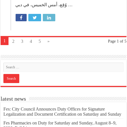
وُقِع، أمس الخميس، في دبي …
1
2
3
4
5
»
Page 1 of 5
latest news
Fes: City Council Announces Duty Offices for Signature
Legalization and Document Certification on Saturday and Sunday
Fes Pharmacies on Duty for Saturday and Sunday, August 8–9,