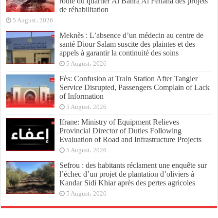
route du quartier Al Bahra Al Fellaha des projets
de réhabilitation
5 August، 2026
Meknès : L’absence d’un médecin au centre de
santé Diour Salam suscite des plaintes et des
appels à garantir la continuité des soins
5 August، 2026
Fès: Confusion at Train Station After Tangier
Service Disrupted, Passengers Complain of Lack
of Information
5 August، 2026
Ifrane: Ministry of Equipment Relieves
Provincial Director of Duties Following
Evaluation of Road and Infrastructure Projects
5 August، 2026
Sefrou : des habitants réclament une enquête sur
l’échec d’un projet de plantation d’oliviers à
Kandar Sidi Khiar après des pertes agricoles
5 August، 2026