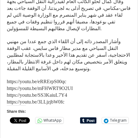
وقال كمال لحلو الكاتب العام لفيدرالية النقل السياحي بجهة
فاس-مكناس، في تصريح أدلى به لجريدتنا، أن الوقفة جاءت بعد
لقاء عقد في شهر يناير المنصرم مع الوزارة الوصية التي لم
تفي بوعودها، مضيفا أنهم قرروا تنظيم وقفات في جميع
المطارات لإيصال مطالبهم البسيطة للمسؤولين.
وأشار المصدر ذاته إلى أن اللقاء الذي جمع عددا من مهنيي
النقل السياحي مع مدير مطار فاس سايس، عقب الوقفة
الاحتجاجية، أسفر عن تقديم هذا الأخير وعدا بالاستجابة لمطلبين
ويتعلق الأمر بتخصيص مكان لهم داخل غرفة الانتظار بالمطار،
وتوسيع مدخله، في الأسابيع القليلة المقبلة.
https://youtu.be/eRRErpS00qc
https://youtu.be/mFHWRT9O2UI
https://youtu.be/SS3KaiuL7Y4
https://youtu.be/3LLjzjbW0fc
Share this:
WhatsApp
Telegram