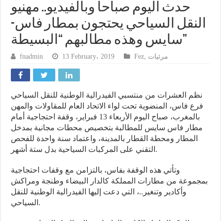
حدث اليوم صباحا وبالفيديو.. مهنيو
النقل السياحي يحتجون بمطار فاس-
سايس وهذه مطالبهم “البسيطة”
fnadmin
13 February، 2019
Fez
,
مرئيات
نظم العشرات من منتسبي الفيدرالية الوطنية للنقل السياحي
فرع فاس، المنضوية تحت لواء الاتحاد العام للمقاولات والمهن
بالمغرب، صباح اليوم الأربعاء 13 فبراير، وقفة احتجاجية أمام
مطار فاس سايس للمطالبة بتخصيص محطات مجانية بمدخل
المطار ومحطة القطار بالمدينة، واعتماد سنة واحدة للفحص
التقني على المركبات السياحية بدل ستة أشهر.
وتأتي هذه الوقفة بفاس، بالتزامن مع وقفات احتجاجية
بمجموعة من مطارات المملكة كالدار البيضاء وطنجة ومراكش
وأكادير وتنغير..، التي دعت إليها الفيدرالية الوطنية للنقل
السياحي.