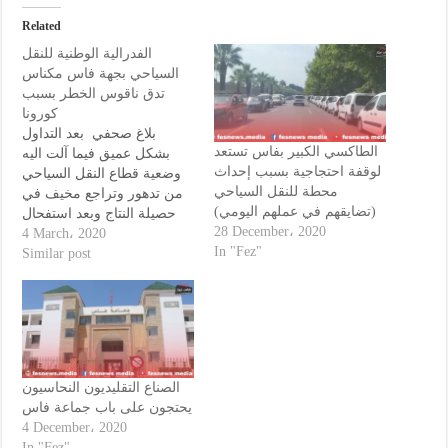
Related
الفدرالية الوطنية للنقل
السياحي بجهة فاس مكناس
تدق ناقوس الخطر بسبب
كورونا
بلاغ صحفي بعد التداول
الطاكسي الكبير بفاس تستعد
بشكل عميق فيما آلت اليه
لوقفة احتجاجية بسبب إحداث
وضعية قطاع النقل السياحي
محطة للنقل السياحي
من تدهور وتراجع مخيف في
(تضايقهم في عملهم اليومي)
حصيلة النتاج وبعد استفحال
28 December، 2020
الوضعية العامة، وعلى اثر
4 March، 2020
In "Fez"
ذلك تمت مراسلة مجموعة
Similar post
من القطاعات الحكومية
المسؤولة للنظر في الوضعية
من خلال عقد اجتماعات ثنائية
مع الفدرالية الوطنية للنقل
السياحي، الاكثر تمثيلية،
وامام…
الصناع التقليديون النحاسيون
يحتجون على باب جماعة فاس
4 December، 2020
In "Fez"