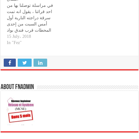
في مراسلة توصلنا بها من
احد قرائنا ، يقول انه تمت
سرقة دراجته النارية أول
أمس السبت من إحدى
المحطات قرب فندق بواد
زحون (الصورة) ويرجو من
15 July، 2018
كل من رأى دراجته النارية
In "Fez"
الإتصال بالرقم التالي : 690-
610446 (مصطفى)
About fnadmin