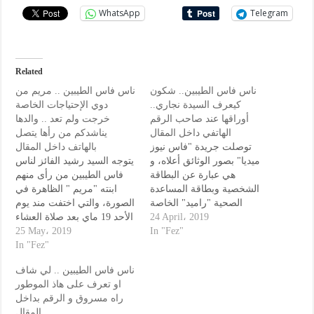
WhatsApp
Telegram
Related
ناس فاس الطيبين.. شكون
ناس فاس الطيبين .. مريم من
كيعرف السيدة نجاري..
دوي الإحتياجات الخاصة
أوراقها عند صاحب الرقم
خرجت ولم تعد .. والدها
الهاتفي داخل المقال
يناشدكم من رأها يتصل
توصلت جريدة "فاس نيوز
بالهاتف داخل المقال
ميديا" بصور الوثائق أعلاه، و
يتوجه السيد رشيد الفائز لناس
هي عبارة عن البطاقة
فاس الطيبين من رأى منهم
الشخصية وبطاقة المساعدة
ابنته "مريم " الظاهرة في
الصحية "راميد" الخاصة
الصورة، والتي اختفت مند يوم
الأحد 19 ماي بعد صلاة العشاء
بالسيدة "حسنة نجاري". وقال
24 April، 2019
من منزل العائلة الكائن بحي "
25 May، 2019
مصدرنا أنه وجد الوثائق
In "Fez"
لابيطا " ظهر الخميس التابع
In "Fez"
بمنطقة باب الفتوح. لمن
تعرف على أصحاب الوثائق
لمقاطعة المرينيين بفاس ولم
ناس فاس الطيبين .. لي شاف
المفقودة المرجو الإتصال على
تعد. وفي اتصال هاتفي بأب
او تعرف على هاذ الموطور
الرقم التالي : 0670567634
المفقودة ، أكد لنا…
راه مسروق و الرقم بداخل
المقال