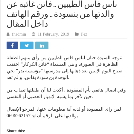
ناس فاس الطيبين .. فاتن غائبة عن
والدتها من بنسودة .. ورقم الهاتف
داخل المقال
fnadmin
11 February، 2019
Fez
تتوجه السيدة حنان لناس فاس الطيبين من رأى منهم الطفلة
الظاهرة في الصورة، و هي المسماة “فاتن الكركار” اختفت
صباح اليوم الإثنين بعد ذهابها إلى مدرستها “مؤسسة بدر” بحي
الوحدة بن سودة بفاس، و لم تعد.
وفي اتصال هاتفي بأم المفقودة ، أكدت لنا أن طفلتها تصاب من
حين لآخر بما يشبه الإنهيار العصبي أو النفسي.
لمن راى المفقودة أو لديه أية معلومات عنها، المرجو الإتصال
بوالدتها على الرقم أدناه: 0696262157
Share this: