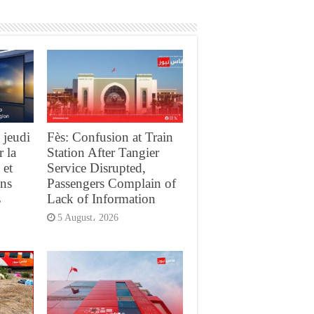
 jeudi
Fès: Confusion at Train
r la
Station After Tangier
 et
Service Disrupted,
ans
Passengers Complain of
s
Lack of Information
5 August، 2026