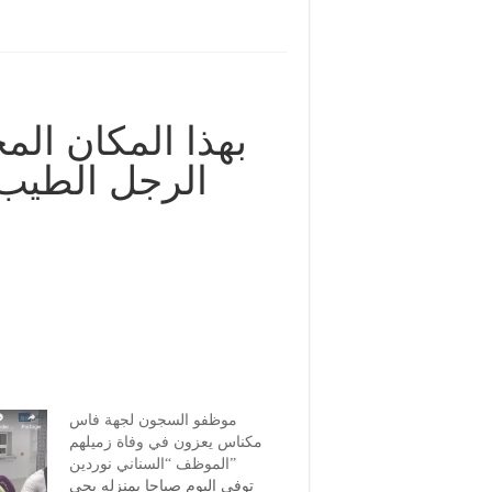
بهذا المكان المخ
الرجل الطيب
موظفو السجون لجهة فاس
مكناس يعزون في وفاة زميلهم
الموظف “السناني نوردين”
توفي اليوم صباحا بمنزله بحي