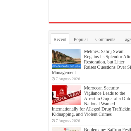
Recent
Popular
Comments
Tag
Meknes: Sahrij Swani
Regains Its Splendor Afte
Restoration, but Litter
Raises Questions Over Si
Management
7 August، 2026
Moroccan Security
Vigilance Leads to the
Arrest in Oujda of a Dut
National Wanted
Internationally for Alleged Drug Traffickin
Kidnapping, and Violent Crimes
7 August، 2026
Boulemane: Saffron Festi