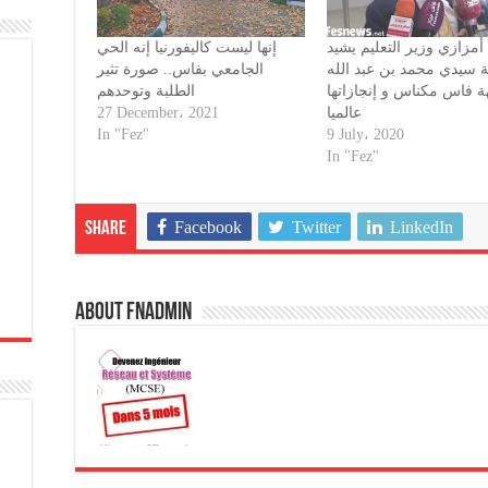
أمزازي وزير التعليم يشيد
إنها ليست كاليفورنيا إنه الحي
 سيدي محمد بن عبد الله
الجامعي بفاس.. صورة تثير
ة فاس مكناس و إنجازاتها
الطلبة وتوحدهم
27 December، 2021
عالميا
In "Fez"
9 July، 2020
In "Fez"
Facebook
Twitter
LinkedIn
Share
About fnadmin