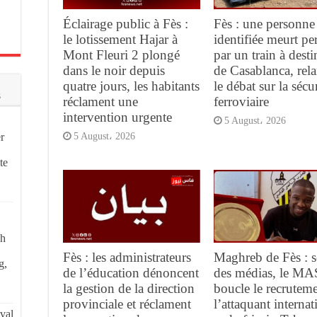
Éclairage public à Fès :
Fès : une personne
le lotissement Hajar à
identifiée meurt pe
Mont Fleuri 2 plongé
par un train à desti
dans le noir depuis
de Casablanca, rel
quatre jours, les habitants
le débat sur la sécur
s
réclament une
ferroviaire
intervention urgente
5 August، 2026
r
5 August، 2026
te
ch
Fès : les administrateurs
Maghreb de Fès : s
g,
de l’éducation dénoncent
des médias, le MA
la gestion de la direction
boucle le recrutem
provinciale et réclament
l’attaquant internat
val