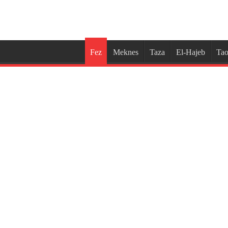
Fez
Meknes
Taza
El-Hajeb
Tao