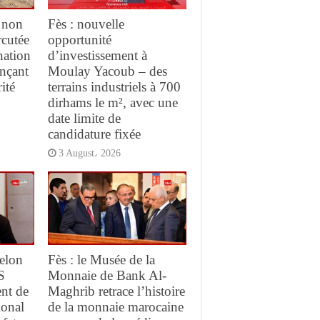
 non
Fès : nouvelle
rcutée
opportunité
nation
d’investissement à
ançant
Moulay Yacoub – des
ité
terrains industriels à 700
dirhams le m², avec une
date limite de
candidature fixée
3 August، 2026
elon
Fès : le Musée de la
S
Monnaie de Bank Al-
ent de
Maghrib retrace l’histoire
ional
de la monnaie marocaine