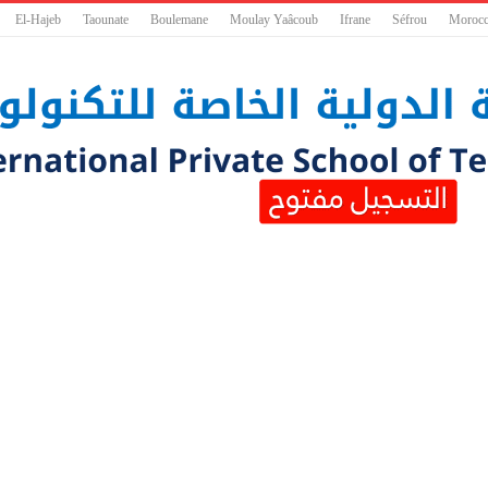
El-Hajeb
Taounate
Boulemane
Moulay Yaâcoub
Ifrane
Séfrou
Moroc