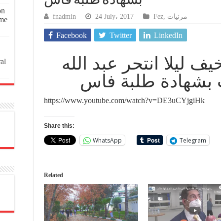
بشهادة طلبة فاس
on
fnadmin
24 July، 2017
Fez
,
مرئيات
ome
Facebook
Twitter
LinkedIn
يف ليلا انتحر عبد الله
al
 بشهادة طلبة فاس
https://www.youtube.com/watch?v=DE3uCYjgiHk
Share this:
WhatsApp
Telegram
Related