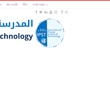
co
the world
Mix
work team