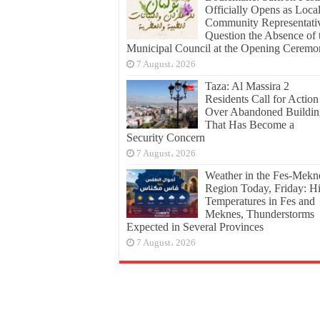
Officially Opens as Loca
Community Representati
Question the Absence of 
Municipal Council at the Opening Cerem
7 August، 2026
Taza: Al Massira 2
Residents Call for Action
Over Abandoned Buildin
That Has Become a
Security Concern
7 August، 2026
Weather in the Fes-Mekn
Region Today, Friday: H
Temperatures in Fes and
Meknes, Thunderstorms
Expected in Several Provinces
7 August، 2026