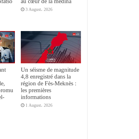
ofatso
au cœur de la médina
3 August، 2026
ant
Un séisme de magnitude
4,8 enregistré dans la
e,
région de Fès-Meknès :
promu
les premières
l-
informations
1 August، 2026