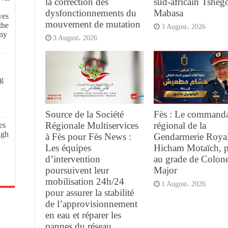
la correction des
sud-africain Tsheg
l
dysfonctionnements du
Mabasa
ves
mouvement de mutation
the
3 August، 2026
ony
3 August، 2026
g
Source de la Société
Fès : Le command
Régionale Multiservices
régional de la
es
igh
à Fès pour Fès News :
Gendarmerie Royal
Les équipes
Hicham Motaïch, 
d’intervention
au grade de Colone
poursuivent leur
Major
mobilisation 24h/24
1 August، 2026
pour assurer la stabilité
de l’approvisionnement
en eau et réparer les
pannes du réseau