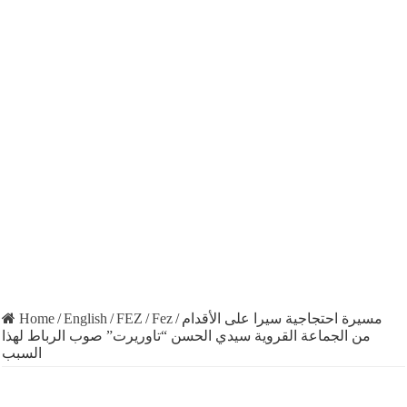
Home
/
English
/
FEZ
/
Fez
/
مسيرة احتجاجية سيرا على الأقدام
من الجماعة القروية سيدي الحسن “تاوريرت” صوب الرباط لهذا
السبب