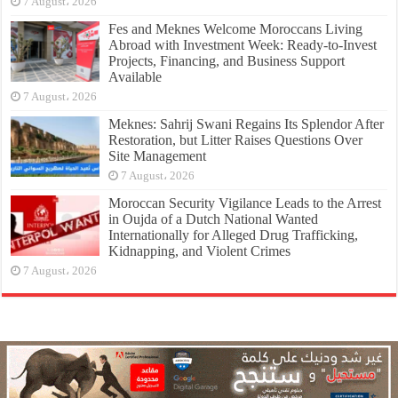
7 August، 2026
Fes and Meknes Welcome Moroccans Living
Abroad with Investment Week: Ready-to-Invest
Projects, Financing, and Business Support
Available
7 August، 2026
Meknes: Sahrij Swani Regains Its Splendor After
Restoration, but Litter Raises Questions Over
Site Management
7 August، 2026
Moroccan Security Vigilance Leads to the Arrest
in Oujda of a Dutch National Wanted
Internationally for Alleged Drug Trafficking,
Kidnapping, and Violent Crimes
7 August، 2026