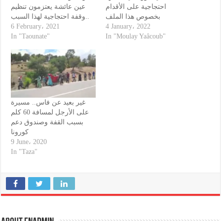
احتجاجية على الأقدام
عين عائشة يعتزمون تنظيم
بخصوص هذا الملف
وقفة احتجاجية لهذا السبب..
6 February، 2021
4 January، 2022
In "Taounate"
In "Moulay Yaâcoub"
غير بعيد عن فاس.. مسيرة
على الأرجل لمسافة 60 كلم
بسبب القفة وصندوق دعم
كورونا
9 June، 2020
In "Taza"