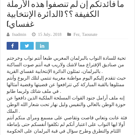
ما فائدتكم إن لم تنصفوا هذه الأرملة
الكفيفة ؟؟ (الدائرة الإنتخابية
غفساي)
fnadmin
15 July، 2018
Fez
,
Taounate
تحية للسادة النواب بالبرلمان المغربي طبعا أنتم نواب وخرجتم
من صناديق الإقتراع مما لاشك ولاريب فيه أنتم صوت الساكنة
بالبرلمان، تمثلون الدائرة الإنتخابية غفساي القرية .
حيث تتقدم إليكم اليوم مواطنة مغربية تنتمي لتلك الربوع وأنتم
ممثلوها بالقبة المباركة كي تترافعوا عن قضيتها وقضية أمثالها
في ملف شائك ولربما طابو .
إنه ملف أرامل جنود القوات المسلحة الملكية الذين دافعوا عن
حوزة الوطن بالغالي والنفيس وليل نهار تحت شعار الله الوطن
الملك .
فئة عانت وتعاني قاصت وتقاصي على مسمع ومرأى منكم أنتم
أولا ايها النواب على اعتبار أنكم لم تكلفوا أنفسكم حتى بإماطة
اللثام والتطرق وطرح سؤال في قبة البرلمان على الحكومة