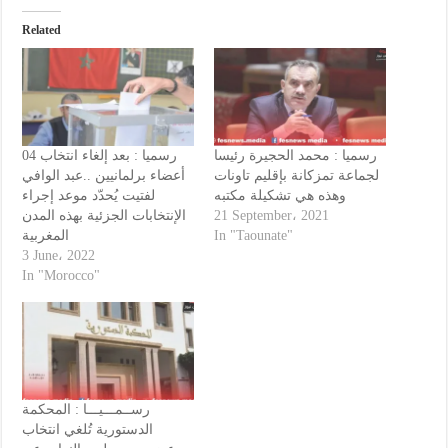
Related
رسميا : محمد الحجيرة رئيسا
رسميا : بعد إلغاء انتخاب 04
لجماعة تمزكانة بإقليم تاونات
أعضاء برلمانيين ..عبد الوافي
وهذه هي تشكيلة مكتبه
لفتيت يُحدّد موعد إجراء
الإنتخابات الجزئية بهذه المدن
21 September، 2021
المغربية
In "Taounate"
3 June، 2022
In "Morocco"
رســمـــيـــا : المحكمة
الدستورية تُلغي انتخاب