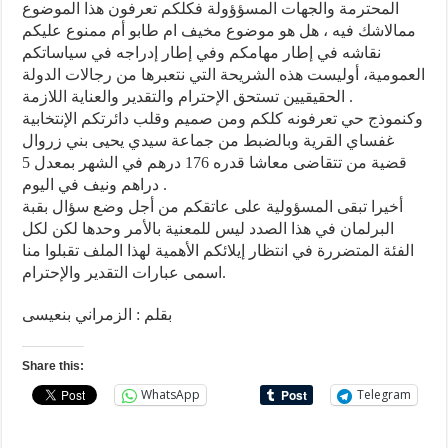
المحترمة والجهات المسؤؤولة فكلكم تعرفون هذا الموضوع
ممالاشك فيه ، هل هو موضوع مخيف ام طابو أم ممنوع عليكم
نقاشه في إطار مهامكم وفي إطار إدراجه في سياساتكم
العمومية، أوليست هذه الشريحة التي نتعبرها من رجالات الدولة
الحقيقيين تستحق الإحترام والتقدير والعناية اللازمة .
وكنموذج حي تعرفونه كلكم ومن صميم وقلب دائرتكم الإنتخابية
غفساي القرية وبالضبط من جماعة سيدي يحيى بني زروال
قضية من تتقاضى معاشا قدره 176 درهم في الشهر بمعدل 5
دراهم ونيف في اليوم .
أخيرا تبقى المسؤولية على عاتقكم من أجل وضع سؤال بقبة
البرلمان في هذا الصدد ليس للمعنية بالأمر وحدها لكن لكل
الفئة المتضررة في انتظار إيلائكم الأهمية لهذا الملف تقبلوا منا
اسمى عبارات التقدير والإحترام.
Share this:
WhatsApp
Telegram