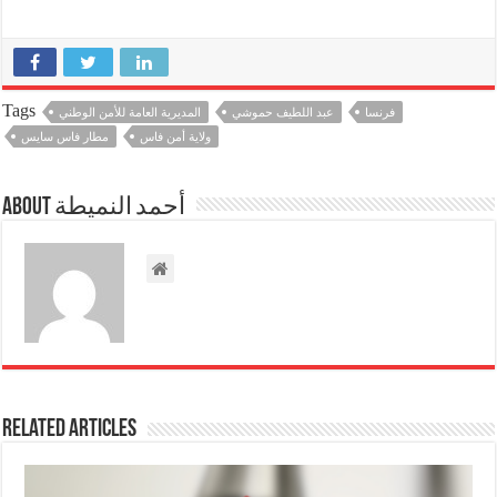
Tags
فرنسا
عبد اللطيف حموشي
المديرية العامة للأمن الوطني
ولاية أمن فاس
مطار فاس سايس
About أحمد النميطة
Related Articles