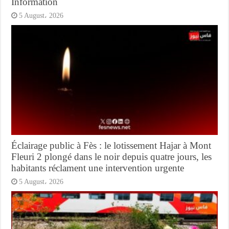
Information
5 August، 2026
Éclairage public à Fès : le lotissement Hajar à Mont
Fleuri 2 plongé dans le noir depuis quatre jours, les
habitants réclament une intervention urgente
5 August، 2026