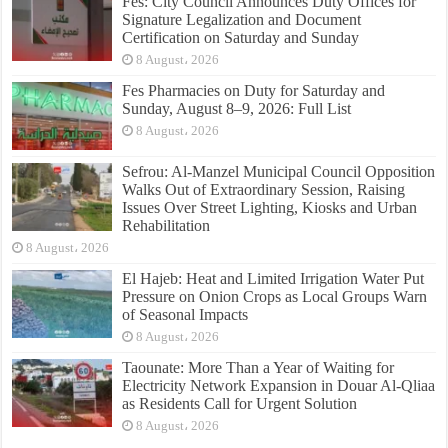
Fes: City Council Announces Duty Offices for
Signature Legalization and Document
Certification on Saturday and Sunday
8 August، 2026
Fes Pharmacies on Duty for Saturday and
Sunday, August 8–9, 2026: Full List
8 August، 2026
Sefrou: Al-Manzel Municipal Council Opposition
Walks Out of Extraordinary Session, Raising
Issues Over Street Lighting, Kiosks and Urban
Rehabilitation
8 August، 2026
El Hajeb: Heat and Limited Irrigation Water Put
Pressure on Onion Crops as Local Groups Warn
of Seasonal Impacts
8 August، 2026
Taounate: More Than a Year of Waiting for
Electricity Network Expansion in Douar Al-Qliaa
as Residents Call for Urgent Solution
8 August، 2026