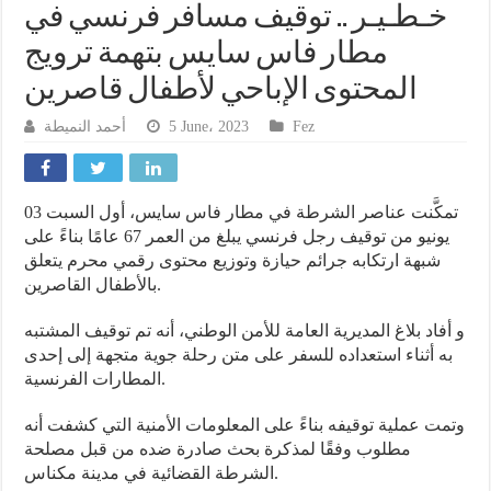
خـطـيـر .. توقيف مسافر فرنسي في
مطار فاس سايس بتهمة ترويج
المحتوى الإباحي لأطفال قاصرين
أحمد النميطة
5 June، 2023
Fez
تمكَّنت عناصر الشرطة في مطار فاس سايس، أول السبت 03
يونيو من توقيف رجل فرنسي يبلغ من العمر 67 عامًا بناءً على
شبهة ارتكابه جرائم حيازة وتوزيع محتوى رقمي محرم يتعلق
بالأطفال القاصرين.
و أفاد بلاغ المديرية العامة للأمن الوطني، أنه تم توقيف المشتبه
به أثناء استعداده للسفر على متن رحلة جوية متجهة إلى إحدى
المطارات الفرنسية.
وتمت عملية توقيفه بناءً على المعلومات الأمنية التي كشفت أنه
مطلوب وفقًا لمذكرة بحث صادرة ضده من قبل مصلحة
الشرطة القضائية في مدينة مكناس.