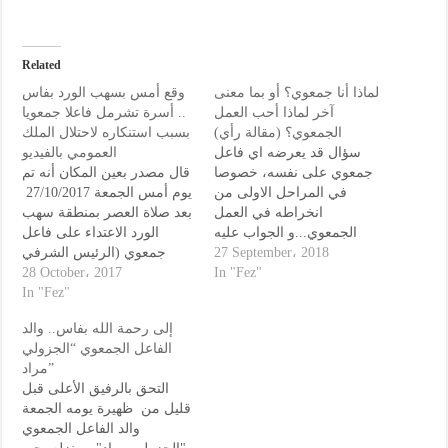
Related
لماذا أنا جمعوي؟ أو بما معنى
وقع أمس بسهب الورد بفاس
آخر لماذا أحب العمل
.. أسرة تشرمل فاعلا جمعويا
الجمعوي؟ (مقالة رأي)
بسبب استنكاره لاحتلال الملك
سؤال قد يعرضه اي فاعل
العمومي بالفيديو
جمعوي على نفسه، خصوصا
قال مصدر بعين المكان أنه تم
في المراحل الاولى من
يوم أمس الجمعة 27/10/2017
انخراطه في العمل
بعد صلاة العصر بمنطقة سهب
الجمعوي...و الجواب عليه
الورد الاعتداء على فاعل
جمعوي (الرئيس الشرفي
يتطلب جرأة و حكمة في آن
27 September، 2018
لجمعية دار النحاس للمواطنة
28 October، 2017
واحد.. - الجرأة : و باعتبار أن
In "Fez"
والتنمية المستدامة) بفاس من
In "Fez"
النفس الانسانية لا تهوى الا ما
هو سهل و يسير و تنفر من
طرف احد الاشخاص قال
إلى رحمة الله بفاس.. والد
كل عمل متعب و شاق…
مصدرنا أنه من ذوي السوابق
الفاعل الجمعوي “الجزولي
العدلية ، و فردين من أسرته .
مراد”
الإعتداء المزعوم تم بواسطة
التحق بالرفيق الأعلى قبل
سلاح…
قليل من ظهيرة يومه الجمعة
والد الفاعل الجمعوي