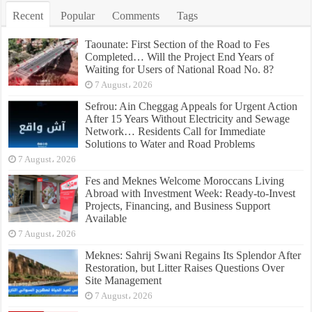
Recent
Popular
Comments
Tags
Taounate: First Section of the Road to Fes
Completed… Will the Project End Years of
Waiting for Users of National Road No. 8?
7 August، 2026
Sefrou: Ain Cheggag Appeals for Urgent Action
After 15 Years Without Electricity and Sewage
Network… Residents Call for Immediate
Solutions to Water and Road Problems
7 August، 2026
Fes and Meknes Welcome Moroccans Living
Abroad with Investment Week: Ready-to-Invest
Projects, Financing, and Business Support
Available
7 August، 2026
Meknes: Sahrij Swani Regains Its Splendor After
Restoration, but Litter Raises Questions Over
Site Management
7 August، 2026