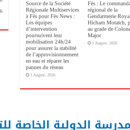
Source de la Société
Fès : Le command
Régionale Multiservices
régional de la
g,
à Fès pour Fès News :
Gendarmerie Royal
Les équipes
Hicham Motaïch, 
d’intervention
au grade de Colone
poursuivent leur
Major
mobilisation 24h/24
1 August، 2026
pour assurer la stabilité
de l’approvisionnement
en eau et réparer les
pannes du réseau
3 August، 2026