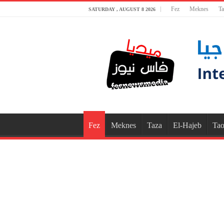
Fez
Meknes
Ta
SATURDAY , AUGUST 8 2026
Fez
Meknes
Taza
El-Hajeb
Tao