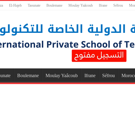
za
El-Hajeb
Taounate
Boulemane
Moulay Yaâcoub
Ifrane
Séfrou
Mor
unate
Boulemane
Moulay Yaâcoub
Ifrane
Séfrou
Moroc