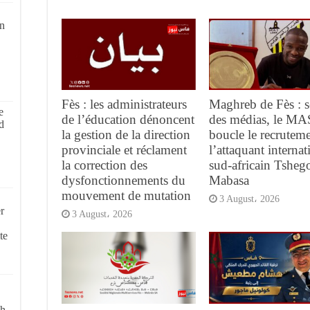
on
Fès : les administrateurs
Maghreb de Fès : s
e
de l’éducation dénoncent
des médias, le MA
d
la gestion de la direction
boucle le recrutem
provinciale et réclament
l’attaquant internat
la correction des
sud-africain Tsheg
dysfonctionnements du
Mabasa
mouvement de mutation
3 August، 2026
r
3 August، 2026
te
ch