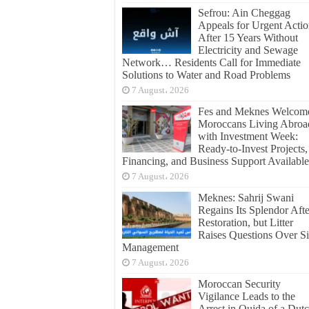
Sefrou: Ain Cheggag
Appeals for Urgent Acti
After 15 Years Without
Electricity and Sewage
Network… Residents Call for Immediate
Solutions to Water and Road Problems
7 August، 2026
Fes and Meknes Welcom
Moroccans Living Abroa
with Investment Week:
Ready-to-Invest Projects,
Financing, and Business Support Available
7 August، 2026
Meknes: Sahrij Swani
Regains Its Splendor Afte
Restoration, but Litter
Raises Questions Over Si
Management
7 August، 2026
Moroccan Security
Vigilance Leads to the
Arrest in Oujda of a Dut