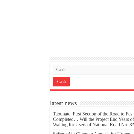
latest news
Taounate: First Section of the Road to Fes
Completed… Will the Project End Years of
Waiting for Users of National Road No. 8?
Sefrou: Ain Cheggag Appeals for Urgent