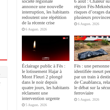
société régionale
6 août : Chaleur su
annonce une nouvelle
région Fès-Meknès
interruption, les habitants
risques d’orages d
redoutent une répétition
plusieurs province
de la récente crise
6 August، 2026
6 August، 2026
Éclairage public à Fès :
Fès : une personne
le lotissement Hajar à
identifiée meurt pe
s
Mont Fleuri 2 plongé
par un train à desti
dans le noir depuis
de Casablanca, rel
f
quatre jours, les habitants
le débat sur la sécur
réclament une
ferroviaire
intervention urgente
5 August، 2026
5 August، 2026