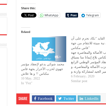
Share this:
WhatsApp
Telegram
Related
لقايد “نكاد نجزم على أن
نية مبيتة للانتقام من جهة
فاس مكناس”
 الأصالة والمعاصرة جهة
اس بلاغ إيمانا منا بسياق
قاد المؤتمر الوطني الرابع
محمد شوكي يدعو لإنعقاد مؤتمر
زب الأصالة والمعاصرة، و
جهوي لحزب الأحرار بجهة فاس
ير الجيد لمشاركة وازنة و
مكناس !! و ها علاش
لة لجهة فاس مكناس، و
6 February، 2020
10 May، 2022
ي أمين عام جهوي لحزب
Similar post
In "Fez"
الة والمعاصرة بجهة فاس
اس، وعضو لجنة الإشراف
نية ، وبعد اتصالات مضنية
Facebook
Twitter
LinkedIn
Share
قيادات