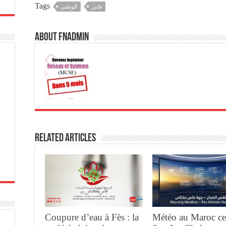
Tags
فاس
الوطني
About fnadmin
Related Articles
Coupure d’eau à Fès : la
Météo au Maroc ce