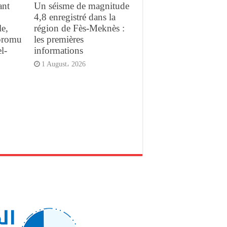
ant
Un séisme de magnitude
4,8 enregistré dans la
e,
région de Fès-Meknès :
promu
les premières
l-
informations
1 August، 2026