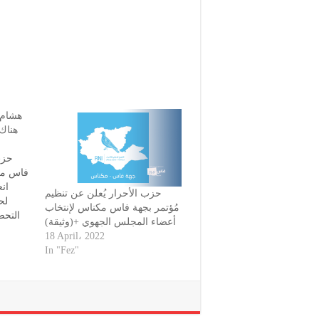
هشام ا
هناك 
حزب
فاس مكن
انع
حزب الأحرار يُعلن عن تنظيم
لح
مُؤتمر بجهة فاس مكناس لإنتخاب
التحض
أعضاء المجلس الجهوي +(وثيقة)
مسؤو
18 April، 2022
بصفت
In "Fez"
الأص
مكن
الوط
ومسؤولة مع كل ال…