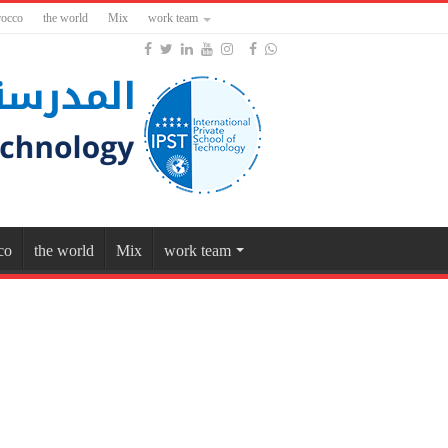
occo
the world
Mix
work team
co
the world
Mix
work team