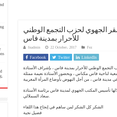
and
ing
قر الجهوي لحزب التجمع الوطني
للأحرار بمدينة فاس
fnadmin
22 October، 2017
Fez
r
ons
Facebook
Twitter
LinkedIn
التجمع الوطني للأحرار بمدينة فاس ، بإشراف الأستاذة
ed
عية لناحية فاس مكناس ، وبحضور الأستاذة نعيمة ممثلة
g,
ها تأسيس المكتب الجهوي لمدينة فاس برئاسة الأستاذة
سعاد السملالي.
الشكر كل الشكر لمن ساهم في إنجاح هذا اللقاء
فضيل نجية