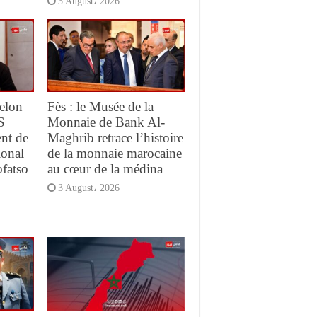
3 August، 2026
elon
Fès : le Musée de la
S
Monnaie de Bank Al-
ent de
Maghrib retrace l’histoire
ional
de la monnaie marocaine
ofatso
au cœur de la médina
3 August، 2026