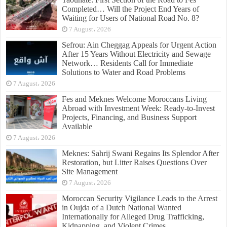
Completed… Will the Project End Years of
Waiting for Users of National Road No. 8?
7 August، 2026
Sefrou: Ain Cheggag Appeals for Urgent Action
After 15 Years Without Electricity and Sewage
Network… Residents Call for Immediate
Solutions to Water and Road Problems
7 August، 2026
Fes and Meknes Welcome Moroccans Living
Abroad with Investment Week: Ready-to-Invest
Projects, Financing, and Business Support
Available
7 August، 2026
Meknes: Sahrij Swani Regains Its Splendor After
Restoration, but Litter Raises Questions Over
Site Management
7 August، 2026
Moroccan Security Vigilance Leads to the Arrest
in Oujda of a Dutch National Wanted
Internationally for Alleged Drug Trafficking,
Kidnapping, and Violent Crimes