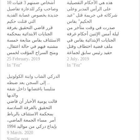
هذه هي الأحكام التفصيلية
10 أشخاص ضمنهم 3 فتيات
على الرأس المدبر وعلى
وصاحب وكر للدعارة تفاصيل
شركائه في جريمة قتل “عبد
جديدة بخصوص عصابة الفدية
الحكيم” بفاس
التي قتلت حكيم
صدرت في وقت متأخر من
قرر قاضي التحقيق بغرفة
ليلة أمس الإثنين أحكام غرفة
الجنايات الابتدائية بمحكمة
الجنايات الإبتدائية بفاس في
الاستئناف بفاس متابعة خمسة
ملف قضية اختطاف وقتل
مشتبه فيهم في حالة اعتقال،
حفيد رئيس سابق لجماعة
ومنح السراح المؤقت لخمس
آخرين، في قضية جريمة قتل
25 February، 2019
أولاد الطيب ضواحي المدينة.
2 July، 2019
الشاب الفاسي المنحدر من
In "Fez"
وقررت هيئة المحكمة إدانة
In "Fez"
تسعة متهمين من أجل
أولاد الطيب. وحددت أولى
الدركي الشاب وابنة الكولونيل
الجرائم والجنح المنسوبة إليهم
جلسات التحقيق التفصيلي
.. إلى السجن بعد ضبطه
و المتعلقة ب” القتل العمد
لهذا الملف المثير يوم 6
متلبسا باغتصابها داخل شقة
والاختطاف والاحتجاز وطلب
مارس القادم. وأشارت
والديها
فدية مالية والسرقة
التحقيقات إلى أن هؤلاء
قالت يومية الأخبار أن قاضي
الموصوفة…
الأشخاص كانوا…
التحقيق بالغرفة السادسة
بمحكمة الاستئناف بالرباط
أمر مساء الجمعة الماضي،
بإيداع دركي من مواليد 1994
سجن العرجات ضواحي سلا،
9 March، 2020
من أجل متابعته بتهم جنائية
Similar post