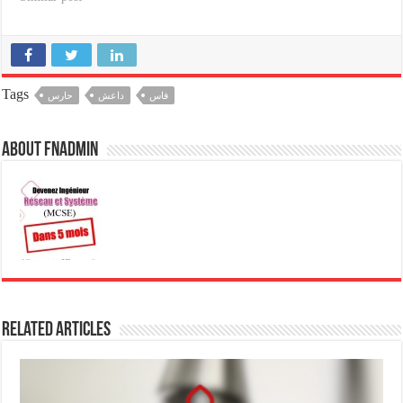
بالغة الخطورة تتعلق باغتصاب
فتاة من ذوي الاحتياجات
الخاصة نتج عنه افتضاض
البكارة، كما وجهت له النيابة
العامة تهمة حيازة
Tags
فاس
داعش
حارس
المخدرات…
About fnadmin
Related Articles