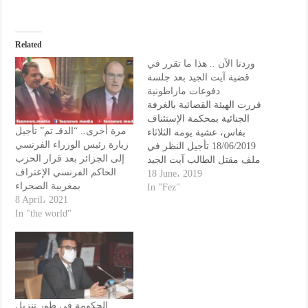
Related
وردنا الآن .. هذا ما تقرر في
قضية آيت الجيد بعد جلسة
دفوعات ماراطونية
قررت الهيئة القضائية بالغرفة
الجنائية بمحكمة الإستئناف
مرة أخرى.. “الدقـ تم” تأجيل
بفاس، عشية يومه الثلاثاء
زيارة رئيس الوزراء الفرنسي
18/06/2019 تأجيل النظر في
إلى الجزائر بعد قرار الحزب
ملف مقتل الطالب آيت الجيد
الحاكم الفرنسي الإعتراف
بنعيسى، و التهمة الموجهة إلى
18 June، 2019
بمغربية الصحراء
القيادي في حزب العدالة و
In "Fez"
8 April، 2021
التنمية عبد العالي حامي
In "the world"
الدين، إلى يوم 09/07/2017.
يشار إلى أن جلسة يومه
الثلاثاء، عرفت دفوعات شكلية
لهيئة دفاع المتهم…
الحكومة في طور تنزيل