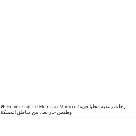
Home
/
English
/
Morocco
/
Morocco
/
زخات رعدية محليا قوية
وطقس حار بعدد من مناطق المملكة