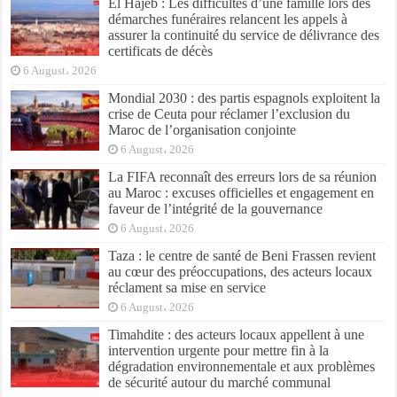
El Hajeb : Les difficultés d’une famille lors des
démarches funéraires relancent les appels à
assurer la continuité du service de délivrance des
certificats de décès
6 August، 2026
Mondial 2030 : des partis espagnols exploitent la
crise de Ceuta pour réclamer l’exclusion du
Maroc de l’organisation conjointe
6 August، 2026
La FIFA reconnaît des erreurs lors de sa réunion
au Maroc : excuses officielles et engagement en
faveur de l’intégrité de la gouvernance
6 August، 2026
Taza : le centre de santé de Beni Frassen revient
au cœur des préoccupations, des acteurs locaux
réclament sa mise en service
6 August، 2026
Timahdite : des acteurs locaux appellent à une
intervention urgente pour mettre fin à la
dégradation environnementale et aux problèmes
de sécurité autour du marché communal