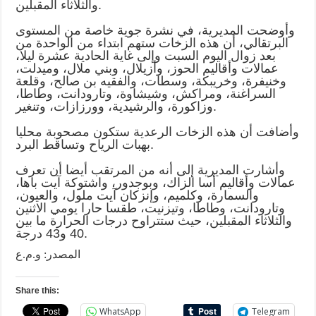
والثلاثاء المقبلين.
وأوضحت المديرية، في نشرة جوية خاصة من المستوى
البرتقالي، أن هذه الزخات ستهم ابتداء من الواحدة من
بعد زوال اليوم السبت وإلى غاية الحادية عشرة ليلا،
عمالات وأقاليم الحوز، وأزيلال، وبني ملال، وميدلت،
وخنيفرة، وخريبكة، وسطات، والفقيه بن صالح، وقلعة
السراغنة، ومراكش، وشيشاوة، وتارودانت، وطاطا،
وزاكورة، والرشيدية، وورزازات، وتنغير.
وأضافت أن هذه الزخات الرعدية ستكون مصحوبة محليا
بهبات الرياح وتساقط البرد.
وأشارت المديرية إلى أنه من المرتقب أيضا أن تعرف
عمالات وأقاليم أسا الزاك، وبوجدور، واشتوكة آيت باها،
والسمارة، وكلميم، وإنزكان آيت ملول، والعيون،
وتارودانت، وطاطا، وتيزنيت، طقسا حارا يومي الاثنين
والثلاثاء المقبلين، حيث ستتراوح درجات الحرارة ما بين
40 و43 درجة.
المصدر: و.م.ع
Share this:
WhatsApp
Telegram