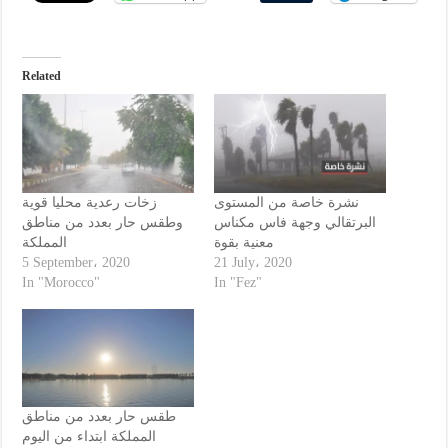
Related
نشرة خاصة من المستوى
زخات رعدية محليا قوية
البرتقالي وجهة فاس مكناس
وطقس حار بعدد من مناطق
معنية بقوة
المملكة
5 September، 2020
21 July، 2020
In "Morocco"
In "Fez"
طقس حار بعدد من مناطق
المملكة ابتداء من اليوم