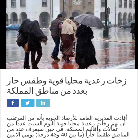
زخات رعدية محليا قوية وطقس حار
بعدد من مناطق المملكة
أفادت المديرية العامة للأرصاد الجوية بأنه من المرتقب
أن تهم زخات رعدية محليا قوية اليوم السبت عددا من
عمالات وأقاليم المملكة، في حين سيعرف عدد من
المناطق طقسا حارا (ما بين 40 و43 درجة) يومي الاثنين