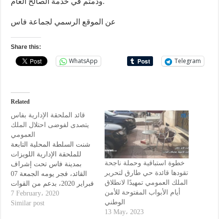
ودمتم في خدمة الصالح العام.
عن الموقع الرسمي لجماعة فاس
Share this:
WhatsApp
Telegram
Related
قائد الملحقة الإدارية بفاس
يتصدى لفوضى احتلال الملك
العمومي
شنت السلطة المحلية التابعة
للملحقة الإدارية اللويزات
خطوة استباقية وحملة ناجحة
بمدينة فاس تحت إشراف
تقودها قائدة حي طارق لتحرير
القائد، فجر يومه الجمعة 07
الملك العمومي تمهيدًا لانطلاق
فبراير 2020، بدعم من القوات
أيام الأبواب المفتوحة للأمن
المساعدة وعناصر الأمن
7 February، 2020
الوطني
الوطني وممثلي الشرطة
Similar post
13 May، 2023
الادارية وعمال الجماعة