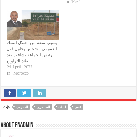
In "Fez"
الحضرية حملة كبيرة لتحرير
الملك العام من الباعة
المتجولين وبراريك على
قارعة الطريق. وذكر مصدر
مطلع، أن السلطة المحلية
تمكنت…
بسبب منعه من احتلال الملك
العمومي.. شخص يحاول قتل
رئيس الجماعة بشاقور بعد
صلاة التراويح
24 April، 2022
In "Morocco"
Tags
فاس
الملك
المباشرين
العمومي
About fnadmin