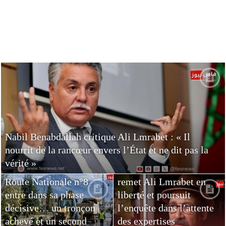
Nabil Benabdallah critique Ali Lmrabet : « Il
nourrit de la rancœur envers l’État et ne dit pas la
Taounate : Le projet de
vérité »
dédoublement de la
Casablanca : Le parquet
Route Nationale n°8
remet Ali Lmrabet en
entre dans sa phase
liberté et poursuit
décisive… un tronçon
l’enquête dans l’attente
achevé et un second
des expertises