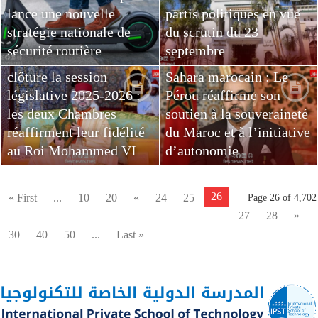
lance une nouvelle
partis politiques en vue
stratégie nationale de
du scrutin du 23
sécurité routière
septembre
Le Parlement marocain
clôture la session
Sahara marocain : Le
législative 2025-2026 :
Pérou réaffirme son
les deux Chambres
soutien à la souveraineté
réaffirment leur fidélité
du Maroc et à l’initiative
au Roi Mohammed VI
d’autonomie
26
« First
...
10
20
«
24
25
Page 26 of 4,702
27
28
»
30
40
50
...
Last »