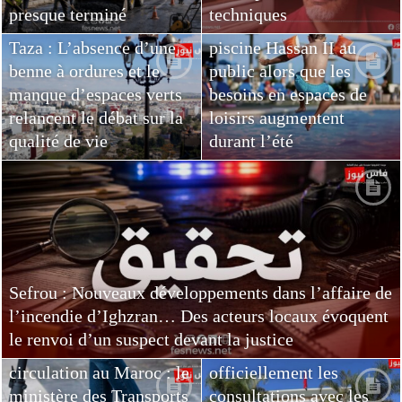
presque terminé
techniques
Fès : Réouverture de la
Taza : L’absence d’une
piscine Hassan II au
benne à ordures et le
public alors que les
manque d’espaces verts
besoins en espaces de
relancent le débat sur la
loisirs augmentent
qualité de vie
durant l’été
Sefrou : Nouveaux développements dans l’affaire de
Élections marocaines de
l’incendie d’Ighzran… Des acteurs locaux évoquent
Les vélos électriques
2026 : le ministère de
le renvoi d’un suspect devant la justice
changent les règles de la
l’Intérieur lance
circulation au Maroc : le
officiellement les
ministère des Transports
consultations avec les